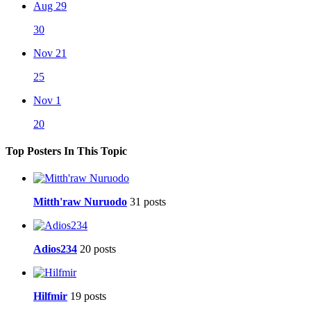
Aug 29
30
Nov 21
25
Nov 1
20
Top Posters In This Topic
Mitth'raw Nuruodo
31 posts
Adios234
20 posts
Hilfmir
19 posts