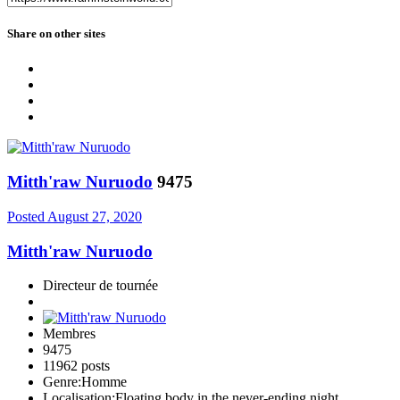
Share on other sites
Mitth'raw Nuruodo
9475
Posted
August 27, 2020
Mitth'raw Nuruodo
Directeur de tournée
Membres
9475
11962 posts
Genre:
Homme
Localisation:
Floating body in the never-ending night