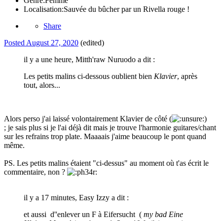
Genre:
Femme
Localisation:
Sauvée du bûcher par un Rivella rouge !
Share
Posted
August 27, 2020
(edited)
il y a une heure, Mitth'raw Nuruodo a dit :
Les petits malins ci-dessous oublient bien
Klavier
, après
tout, alors...
Alors perso j'ai laissé volontairement Klavier de côté (
)
; je sais plus si je l'ai déjà dit mais je trouve l'harmonie guitares/chant
sur les refrains trop plate. Maaaais j'aime beaucoup le pont quand
même.
PS. Les petits malins étaient "ci-dessus" au moment où t'as écrit le
commentaire, non ?
il y a 17 minutes, Easy Izzy a dit :
et aussi d''enlever un F à Eifersucht (
my bad Eine