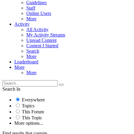
Guidelines
Staff
Online Users
More
Activity
All Activity
My Activity Streams
Unread Content
Content I Started
Search
More
Leaderboard
More
More
Search In
Everywhere
Topics
This Forum
This Topic
More options...
Find results that contain...