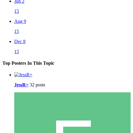
Jun 2
15
Aug 9
15
Dec 8
15
Top Posters In This Topic
JessR+
32 posts