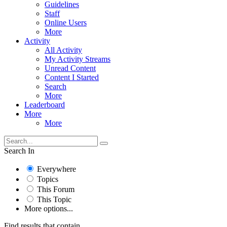
Guidelines
Staff
Online Users
More
Activity
All Activity
My Activity Streams
Unread Content
Content I Started
Search
More
Leaderboard
More
More
Search In
Everywhere
Topics
This Forum
This Topic
More options...
Find results that contain...