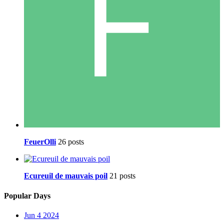
FeuerOlli
26 posts
Ecureuil de mauvais poil
21 posts
Popular Days
Jun 4 2024