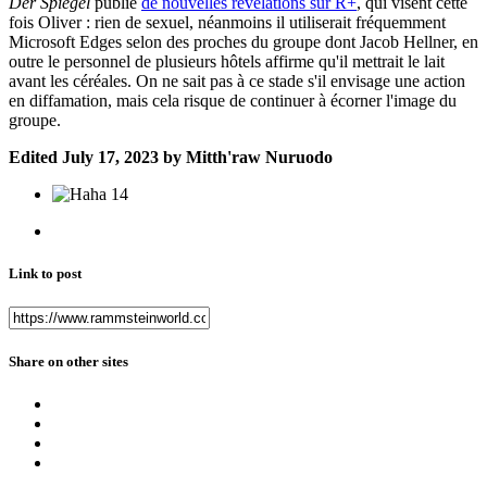
Der Spiegel
publie
de nouvelles révélations sur R+
, qui visent cette
fois Oliver : rien de sexuel, néanmoins il utiliserait fréquemment
Microsoft Edges selon des proches du groupe dont Jacob Hellner, en
outre le personnel de plusieurs hôtels affirme qu'il mettrait le lait
avant les céréales. On ne sait pas à ce stade s'il envisage une action
en diffamation, mais cela risque de continuer à écorner l'image du
groupe.
Edited
July 17, 2023
by Mitth'raw Nuruodo
14
Link to post
Share on other sites