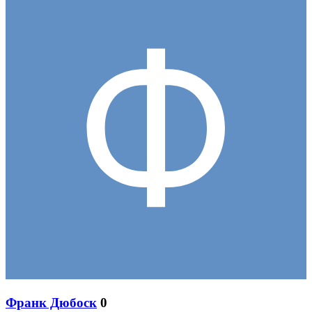
Франк Дюбоск
0