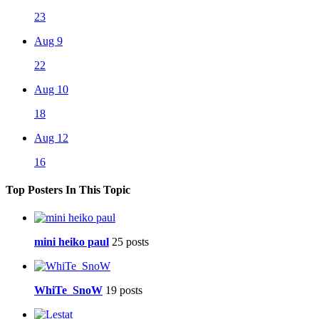
23
Aug 9
22
Aug 10
18
Aug 12
16
Top Posters In This Topic
mini heiko paul
25 posts
WhiTe_SnoW
19 posts