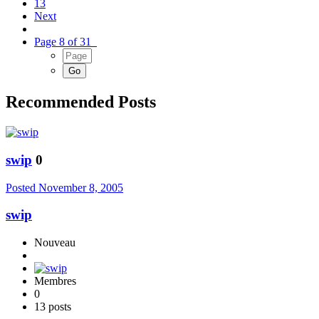
13
Next
Page 8 of 31
Recommended Posts
swip
0
Posted
November 8, 2005
swip
Nouveau
Membres
0
13 posts