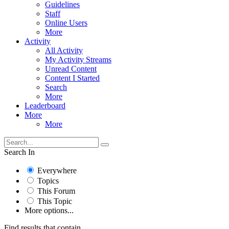
Guidelines
Staff
Online Users
More
Activity
All Activity
My Activity Streams
Unread Content
Content I Started
Search
More
Leaderboard
More
More
Search In
Everywhere
Topics
This Forum
This Topic
More options...
Find results that contain...