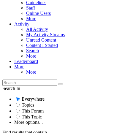
Guidelines
Staff
Online Users
More
Activity
All Activity
My Activity Streams
Unread Content
Content I Started
Search
More
Leaderboard
More
More
Search In
Everywhere
Topics
This Forum
This Topic
More options...
Find results that contain...