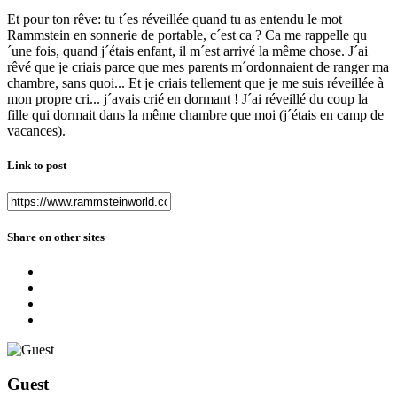
Et pour ton rêve: tu t´es réveillée quand tu as entendu le mot
Rammstein en sonnerie de portable, c´est ca ? Ca me rappelle qu
´une fois, quand j´étais enfant, il m´est arrivé la même chose. J´ai
rêvé que je criais parce que mes parents m´ordonnaient de ranger ma
chambre, sans quoi... Et je criais tellement que je me suis réveillée à
mon propre cri... j´avais crié en dormant ! J´ai réveillé du coup la
fille qui dormait dans la même chambre que moi (j´étais en camp de
vacances).
Link to post
Share on other sites
Guest