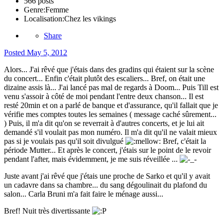
566 posts
Genre:
Femme
Localisation:
Chez les vikings
Share
Posted
May 5, 2012
Alors... J'ai rêvé que j'étais dans des gradins qui étaient sur la scène
du concert... Enfin c'était plutôt des escaliers... Bref, on était une
dizaine assis là... J'ai lancé pas mal de regards à Doom... Puis Till est
venu s'assoir à côté de moi pendant l'entre deux chanson... Il est
resté 20min et on a parlé de banque et d'assurance, qu'il fallait que je
vérifie mes comptes toutes les semaines ( message caché sûrement...
) Puis, il m'a dit qu'on se reverrait à d'autres concerts, et je lui ait
demandé s'il voulait pas mon numéro. Il m'a dit qu'il ne valait mieux
pas si je voulais pas qu'il soit divulgué
Bref, c'était la
période Mutter... Et après le concert, j'étais sur le point de le revoir
pendant l'after, mais évidemment, je me suis réveillée ...
Juste avant j'ai rêvé que j'étais une proche de Sarko et qu'il y avait
un cadavre dans sa chambre... du sang dégoulinait du plafond du
salon... Carla Bruni m'a fait faire le ménage aussi...
Bref! Nuit très divertissante