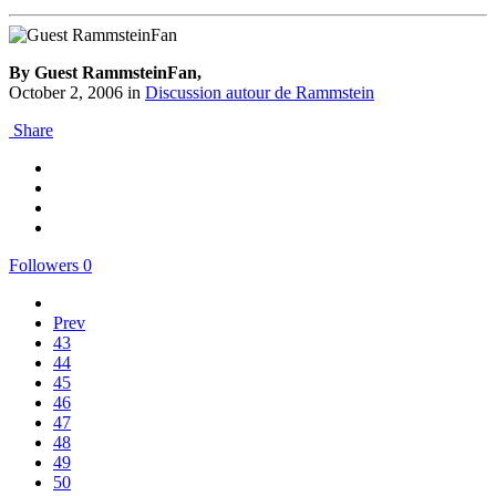
By Guest RammsteinFan,
October 2, 2006
in
Discussion autour de Rammstein
Share
Followers
0
Prev
43
44
45
46
47
48
49
50