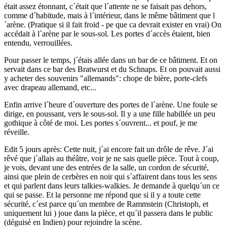
était assez étonnant, c´était que l´attente ne se faisait pas dehors,
comme d´habitude, mais à l´intérieur, dans le même bâtiment que l
´arène. (Pratique si il fait froid - pe que ca devrait exister en vrai) On
accédait à l´arène par le sous-sol. Les portes d´accès étaient, bien
entendu, verrouillées.
Pour passer le temps, j´étais allée dans un bar de ce bâtiment. Et on
servait dans ce bar des Bratwurst et du Schnaps. Et on pouvait aussi
y acheter des souvenirs "allemands": chope de bière, porte-clefs
avec drapeau allemand, etc...
Enfin arrive l´heure d´ouverture des portes de l´arène. Une foule se
dirige, en poussant, vers le sous-sol. Il y a une fille habillée un peu
gothique à côté de moi. Les portes s´ouvrent... et pouf, je me
réveille.
Edit 5 jours après: Cette nuit, j´ai encore fait un drôle de rêve. J´ai
rêvé que j´allais au théâtre, voir je ne sais quelle pièce. Tout à coup,
je vois, devant une des entrées de la salle, un cordon de sécurité,
ainsi que plein de cerbères en noir qui s´affairent dans tous les sens
et qui parlent dans leurs talkies-walkies. Je demande à quelqu´un ce
qui se passe. Et la personne me répond que si il y a toute cette
sécurité, c´est parce qu´un membre de Rammstein (Christoph, et
uniquement lui ) joue dans la pièce, et qu´il passera dans le public
(déguisé en Indien) pour rejoindre la scène.