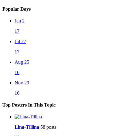
Popular Days
Jan 2
17
Jul 27
17
Aug 25
16
Nov 29
16
Top Posters In This Topic
Lina-Tillina
58 posts