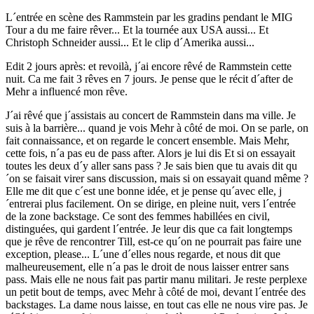
L´entrée en scène des Rammstein par les gradins pendant le MIG
Tour a du me faire rêver... Et la tournée aux USA aussi... Et
Christoph Schneider aussi... Et le clip d´Amerika aussi...
Edit 2 jours après: et revoilà, j´ai encore rêvé de Rammstein cette
nuit. Ca me fait 3 rêves en 7 jours. Je pense que le récit d´after de
Mehr a influencé mon rêve.
J´ai rêvé que j´assistais au concert de Rammstein dans ma ville. Je
suis à la barrière... quand je vois Mehr à côté de moi. On se parle, on
fait connaissance, et on regarde le concert ensemble. Mais Mehr,
cette fois, n´a pas eu de pass after. Alors je lui dis Et si on essayait
toutes les deux d´y aller sans pass ? Je sais bien que tu avais dit qu
´on se faisait virer sans discussion, mais si on essayait quand même ?
Elle me dit que c´est une bonne idée, et je pense qu´avec elle, j
´entrerai plus facilement. On se dirige, en pleine nuit, vers l´entrée
de la zone backstage. Ce sont des femmes habillées en civil,
distinguées, qui gardent l´entrée. Je leur dis que ca fait longtemps
que je rêve de rencontrer Till, est-ce qu´on ne pourrait pas faire une
exception, please... L´une d´elles nous regarde, et nous dit que
malheureusement, elle n´a pas le droit de nous laisser entrer sans
pass. Mais elle ne nous fait pas partir manu militari. Je reste perplexe
un petit bout de temps, avec Mehr à côté de moi, devant l´entrée des
backstages. La dame nous laisse, en tout cas elle ne nous vire pas. Je