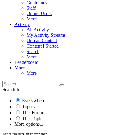
Guidelines
Staff
Online Users
More
Activity
All Activity
My Activity Streams
Unread Content
Content I Started
Search
More
Leaderboard
More
More
Search In
Everywhere
Topics
This Forum
This Topic
More options...
Find results that contain...