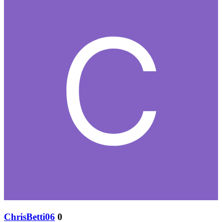
ChrisBetti06
0