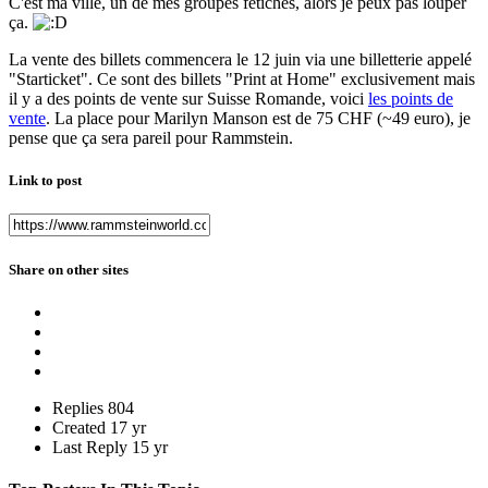
C'est ma ville, un de mes groupes fétiches, alors je peux pas louper
ça.
La vente des billets commencera le 12 juin via une billetterie appelé
"Starticket". Ce sont des billets "Print at Home" exclusivement mais
il y a des points de vente sur Suisse Romande, voici
les points de
vente
. La place pour Marilyn Manson est de 75 CHF (~49 euro), je
pense que ça sera pareil pour Rammstein.
Link to post
Share on other sites
Replies
804
Created
17 yr
Last Reply
15 yr