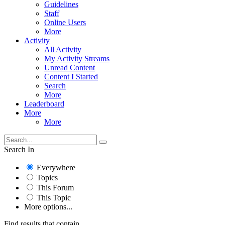
Guidelines
Staff
Online Users
More
Activity
All Activity
My Activity Streams
Unread Content
Content I Started
Search
More
Leaderboard
More
More
Search In
Everywhere
Topics
This Forum
This Topic
More options...
Find results that contain...