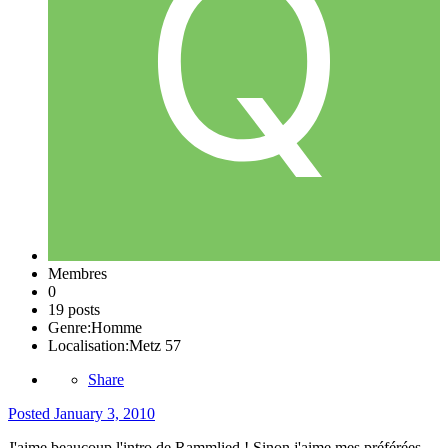
Membres
0
19 posts
Genre:
Homme
Localisation:
Metz 57
Share
Posted
January 3, 2010
J'aime beaucoup l'intro de Rammlied ! Sinon j'aime mes préférées