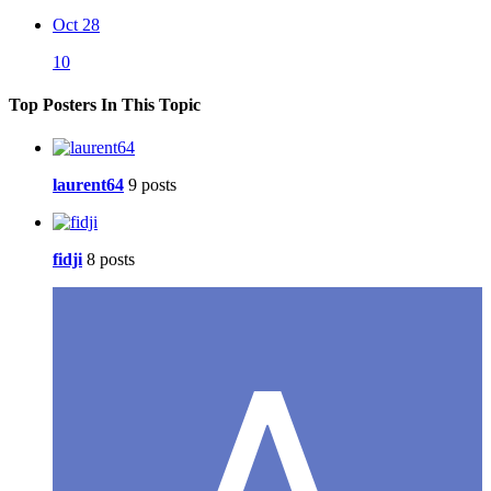
Oct 28
10
Top Posters In This Topic
laurent64
9 posts
fidji
8 posts