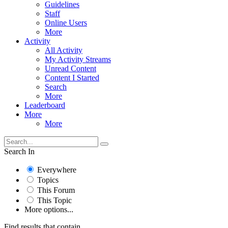
Guidelines
Staff
Online Users
More
Activity
All Activity
My Activity Streams
Unread Content
Content I Started
Search
More
Leaderboard
More
More
Search In
Everywhere
Topics
This Forum
This Topic
More options...
Find results that contain...