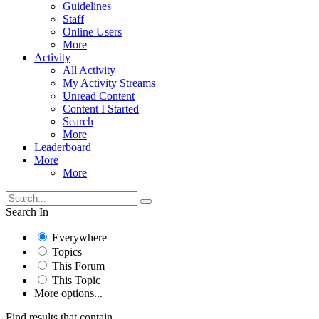
Guidelines
Staff
Online Users
More
Activity
All Activity
My Activity Streams
Unread Content
Content I Started
Search
More
Leaderboard
More
More
Search In
Everywhere
Topics
This Forum
This Topic
More options...
Find results that contain...