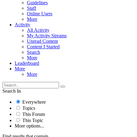
Guidelines
Staff
Online Users
More
Activity
All Activity
My Activity Streams
Unread Content
Content I Started
Search
More
Leaderboard
More
More
Search In
Everywhere
Topics
This Forum
This Topic
More options...
Find results that contain...