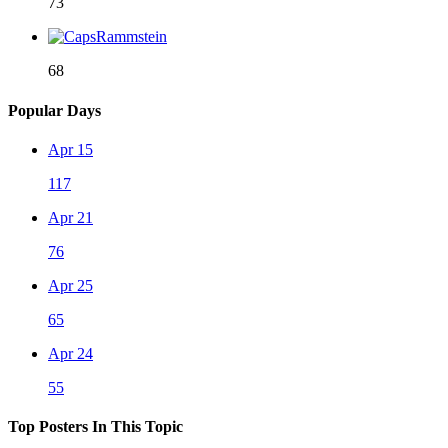
73
68
Popular Days
Apr 15
117
Apr 21
76
Apr 25
65
Apr 24
55
Top Posters In This Topic