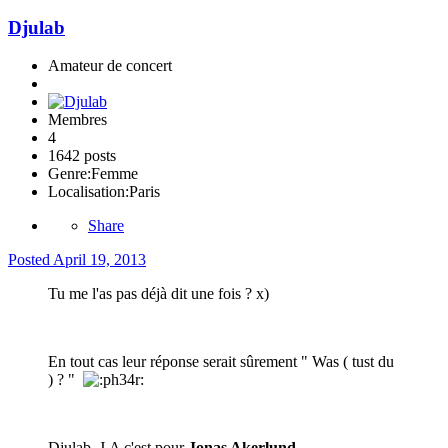
Djulab
Amateur de concert
Membres
4
1642 posts
Genre:
Femme
Localisation:
Paris
Share
Posted
April 19, 2013
Tu me l'as pas déjà dit une fois ? x)
En tout cas leur réponse serait sûrement " Was ( tust du
) ? "
Djulab, J.A c'est pour
Jonas Akerlund.