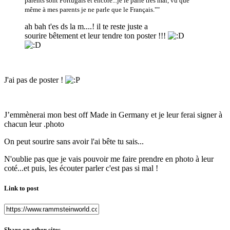
parents sont Portugais et encore...je le parle très mal, vu que
même à mes parents je ne parle que le Français.""
​ah bah t'es ds la m....! il te reste juste a
sourire bêtement et leur tendre ton poster !!!
J'ai pas de poster !
J’emmènerai mon best off Made in Germany et je leur ferai signer à
chacun leur .photo
On peut sourire sans avoir l'ai bête tu sais...
N'oublie pas que je vais pouvoir me faire prendre en photo à leur
coté...et puis, les écouter parler c'est pas si mal !
Link to post
Share on other sites