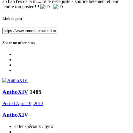
​ah bah t'es ds la m....! il te reste juste a sourire bêtement et leur
tendre ton poster !!!
Link to post
Share on other sites
AnthoXIV
1485
Posted
April 19, 2013
AnthoXIV
Effet spéciaux / pyro