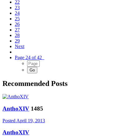
22
23
24
25
26
27
28
29
Next
Page 24 of 42
Recommended Posts
AnthoXIV
1485
Posted
April 19, 2013
AnthoXIV