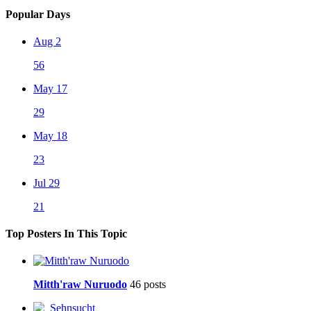
Popular Days
Aug 2
56
May 17
29
May 18
23
Jul 29
21
Top Posters In This Topic
Mitth'raw Nuruodo
46 posts