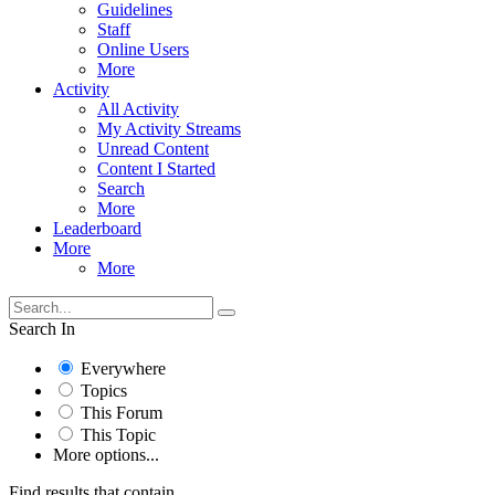
Guidelines
Staff
Online Users
More
Activity
All Activity
My Activity Streams
Unread Content
Content I Started
Search
More
Leaderboard
More
More
Search In
Everywhere
Topics
This Forum
This Topic
More options...
Find results that contain...