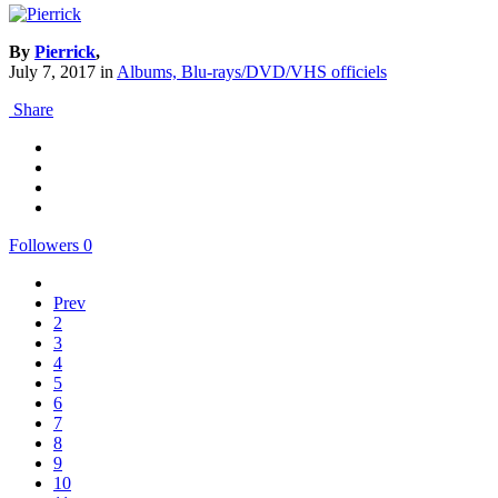
By
Pierrick
,
July 7, 2017
in
Albums, Blu-rays/DVD/VHS officiels
Share
Followers
0
Prev
2
3
4
5
6
7
8
9
10