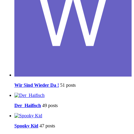
Wir Sind Wieder Da !
51 posts
Der_Haifisch
49 posts
Spooky Kid
47 posts