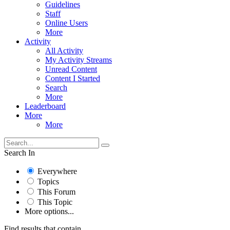
Guidelines
Staff
Online Users
More
Activity
All Activity
My Activity Streams
Unread Content
Content I Started
Search
More
Leaderboard
More
More
Search In
Everywhere
Topics
This Forum
This Topic
More options...
Find results that contain...