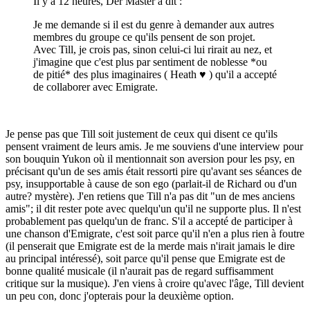
Il y a 12 heures, Der Master a dit :
Je me demande si il est du genre à demander aux autres
membres du groupe ce qu'ils pensent de son projet.
Avec Till, je crois pas, sinon celui-ci lui rirait au nez, et
j'imagine que c'est plus par sentiment de noblesse *ou
de pitié* des plus imaginaires ( Heath ♥ ) qu'il a accepté
de collaborer avec Emigrate.
Je pense pas que Till soit justement de ceux qui disent ce qu'ils
pensent vraiment de leurs amis. Je me souviens d'une interview pour
son bouquin Yukon où il mentionnait son aversion pour les psy, en
précisant qu'un de ses amis était ressorti pire qu'avant ses séances de
psy, insupportable à cause de son ego (parlait-il de Richard ou d'un
autre? mystère). J'en retiens que Till n'a pas dit "un de mes anciens
amis"; il dit rester pote avec quelqu'un qu'il ne supporte plus. Il n'est
probablement pas quelqu'un de franc. S'il a accepté de participer à
une chanson d'Emigrate, c'est soit parce qu'il n'en a plus rien à foutre
(il penserait que Emigrate est de la merde mais n'irait jamais le dire
au principal intéressé), soit parce qu'il pense que Emigrate est de
bonne qualité musicale (il n'aurait pas de regard suffisamment
critique sur la musique). J'en viens à croire qu'avec l'âge, Till devient
un peu con, donc j'opterais pour la deuxième option.