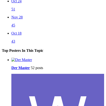
Oct 24
51
Nov 28
45
Oct 18
43
Top Posters In This Topic
Der Master
52 posts