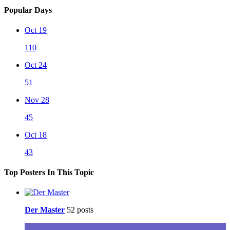
Popular Days
Oct 19
110
Oct 24
51
Nov 28
45
Oct 18
43
Top Posters In This Topic
Der Master
52 posts