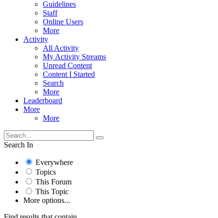
Guidelines
Staff
Online Users
More
Activity
All Activity
My Activity Streams
Unread Content
Content I Started
Search
More
Leaderboard
More
More
Search In
Everywhere
Topics
This Forum
This Topic
More options...
Find results that contain...