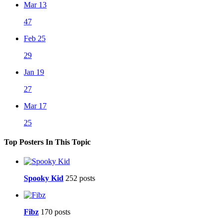
Mar 13
47
Feb 25
29
Jan 19
27
Mar 17
25
Top Posters In This Topic
Spooky Kid
252 posts
Fibz
170 posts