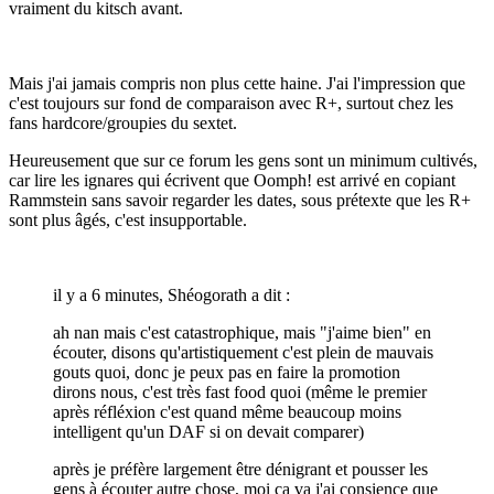
vraiment du kitsch avant.
Mais j'ai jamais compris non plus cette haine. J'ai l'impression que
c'est toujours sur fond de comparaison avec R+, surtout chez les
fans hardcore/groupies du sextet.
Heureusement que sur ce forum les gens sont un minimum cultivés,
car lire les ignares qui écrivent que Oomph! est arrivé en copiant
Rammstein sans savoir regarder les dates, sous prétexte que les R+
sont plus âgés, c'est insupportable.
il y a 6 minutes, Shéogorath a dit :
ah nan mais c'est catastrophique, mais "j'aime bien" en
écouter, disons qu'artistiquement c'est plein de mauvais
gouts quoi, donc je peux pas en faire la promotion
dirons nous, c'est très fast food quoi (même le premier
après réfléxion c'est quand même beaucoup moins
intelligent qu'un DAF si on devait comparer)
après je préfère largement être dénigrant et pousser les
gens à écouter autre chose, moi ça va j'ai consience que