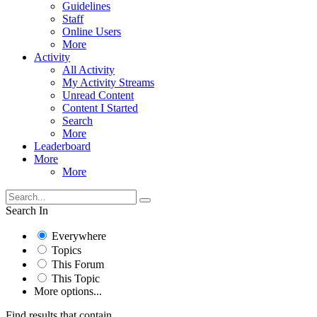
Guidelines
Staff
Online Users
More
Activity
All Activity
My Activity Streams
Unread Content
Content I Started
Search
More
Leaderboard
More
More
Search In
Everywhere
Topics
This Forum
This Topic
More options...
Find results that contain...