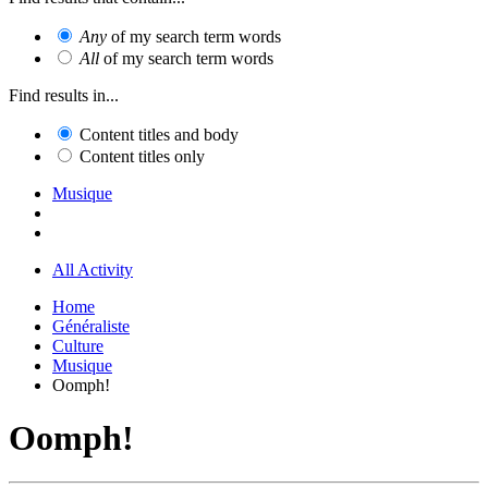
Any
of my search term words
All
of my search term words
Find results in...
Content titles and body
Content titles only
Musique
All Activity
Home
Généraliste
Culture
Musique
Oomph!
Oomph!