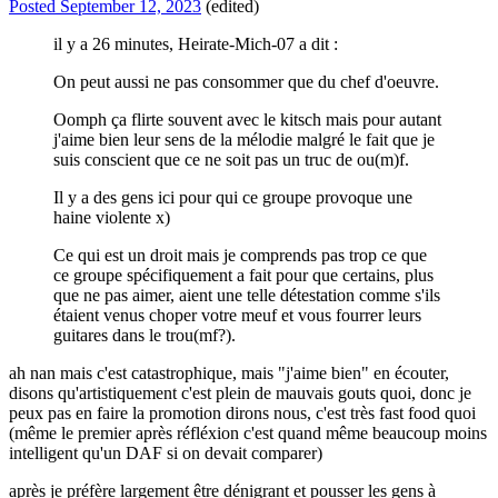
Posted
September 12, 2023
(edited)
il y a 26 minutes, Heirate-Mich-07 a dit :
On peut aussi ne pas consommer que du chef d'oeuvre.
Oomph ça flirte souvent avec le kitsch mais pour autant
j'aime bien leur sens de la mélodie malgré le fait que je
suis conscient que ce ne soit pas un truc de ou(m)f.
Il y a des gens ici pour qui ce groupe provoque une
haine violente x)
Ce qui est un droit mais je comprends pas trop ce que
ce groupe spécifiquement a fait pour que certains, plus
que ne pas aimer, aient une telle détestation comme s'ils
étaient venus choper votre meuf et vous fourrer leurs
guitares dans le trou(mf?).
ah nan mais c'est catastrophique, mais "j'aime bien" en écouter,
disons qu'artistiquement c'est plein de mauvais gouts quoi, donc je
peux pas en faire la promotion dirons nous, c'est très fast food quoi
(même le premier après réfléxion c'est quand même beaucoup moins
intelligent qu'un DAF si on devait comparer)
après je préfère largement être dénigrant et pousser les gens à