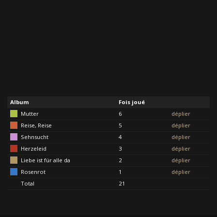
Album
Fois joué
Mutter
6
déplier
Reise, Reise
5
déplier
Sehnsucht
4
déplier
Herzeleid
3
déplier
Liebe ist für alle da
2
déplier
Rosenrot
1
déplier
Total
21