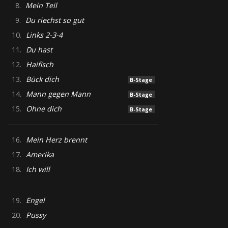
8.
Mein Teil
9.
Du riechst so gut
10.
Links 2-3-4
11.
Du hast
12.
Haifisch
13.
Bück dich
B-Stage
14.
Mann gegen Mann
B-Stage
15.
Ohne dich
B-Stage
16.
Mein Herz brennt
17.
Amerika
18.
Ich will
19.
Engel
20.
Pussy