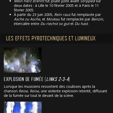
Mein Herz brennt
fut jouée juste avant
Stripped
sûr
deux dates : à Lille le 10 février 2005 et à Paris le 11
février 2005.
À partir du 23 juin 2005,
Rein raus
fut remplacée par
Asche zu Asche
, et
Moskau
fut remplacée par
Benzin
,
intercalée entre
Du riechst so gut
et
Du hast
.
LES EFFETS PYROTECHNIQUES ET LUMINEUX
EXPLOSION DE FUMÉE (
LINKS 2-3-4
)
Lorsque les musiciens ressortent des coulisses après la
chanson
Reise, Reise
, une violente explosion retentit, diffusant
de la fumée sur tout le devant de la scène.