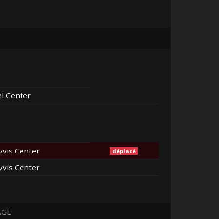
el Center
vvis Center
déplacé
vvis Center
AGE