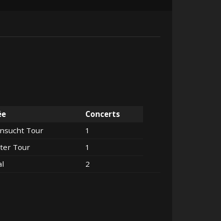
ée
Concerts
nsucht Tour
1
ter Tour
1
al
2