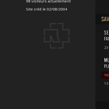
98 visiteurs actuellement
Site créé le 02/08/2004
SAV
SE
FA
23
MU
PL
10
13