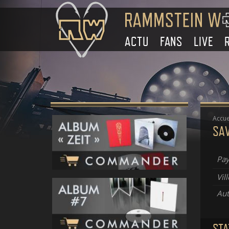
ACTU
FANS
LIVE
Accue
SAV
Pay
Vill
Aut
STA