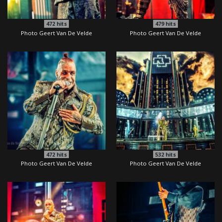
472
hits
479
hits
Photo Geert Van De Velde
Photo Geert Van De Velde
472
hits
532
hits
Photo Geert Van De Velde
Photo Geert Van De Velde