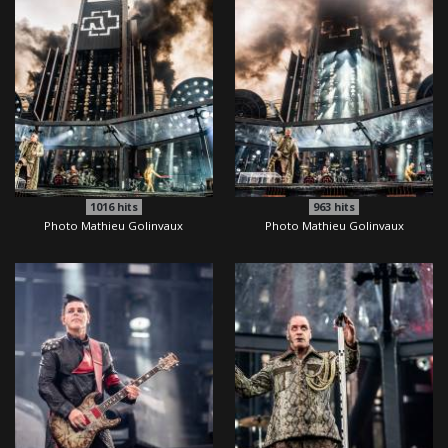
1016
hits
963
hits
Photo Mathieu Golinvaux
Photo Mathieu Golinvaux