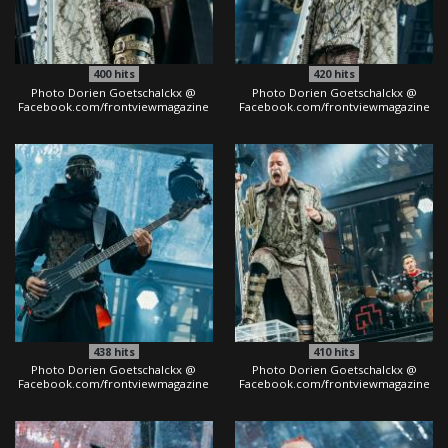
400
hits
420
hits
Photo Dorien Goetschalckx @
Photo Dorien Goetschalckx @
Facebook.com/frontviewmagazine
Facebook.com/frontviewmagazine
438
hits
410
hits
Photo Dorien Goetschalckx @
Photo Dorien Goetschalckx @
Facebook.com/frontviewmagazine
Facebook.com/frontviewmagazine