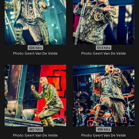
636
hits
614
hits
Photo Geert Van De Velde
Photo Geert Van De Velde
482
hits
496
hits
Photo Geert Van De Velde
Photo Geert Van De Velde