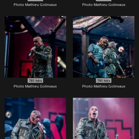
Photo Mathieu Golinvaux
Photo Mathieu Golinvaux
781
hits
791
hits
Photo Mathieu Golinvaux
Photo Mathieu Golinvaux