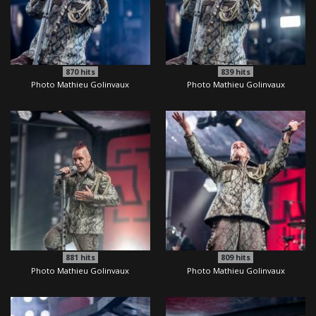
870
hits
839
hits
Photo Mathieu Golinvaux
Photo Mathieu Golinvaux
881
hits
809
hits
Photo Mathieu Golinvaux
Photo Mathieu Golinvaux