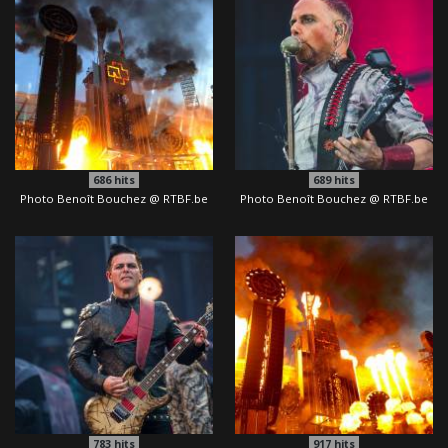
686
hits
689
hits
Photo Benoît Bouchez @ RTBF.be
Photo Benoît Bouchez @ RTBF.be
783
hits
917
hits