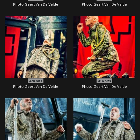
Photo Geert Van De Velde
Photo Geert Van De Velde
428
hits
414
hits
Photo Geert Van De Velde
Photo Geert Van De Velde