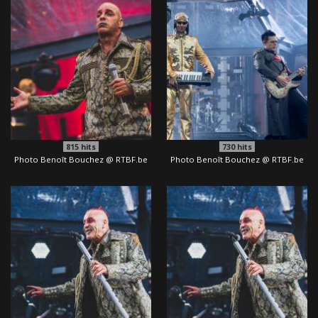
815
hits
730
hits
Photo Benoît Bouchez @ RTBF.be
Photo Benoît Bouchez @ RTBF.be