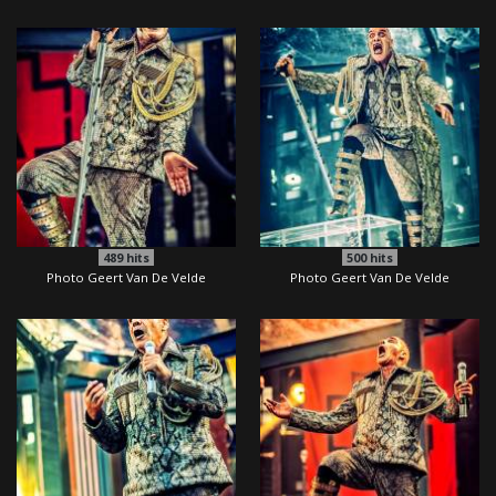
489
hits
500
hits
Photo Geert Van De Velde
Photo Geert Van De Velde