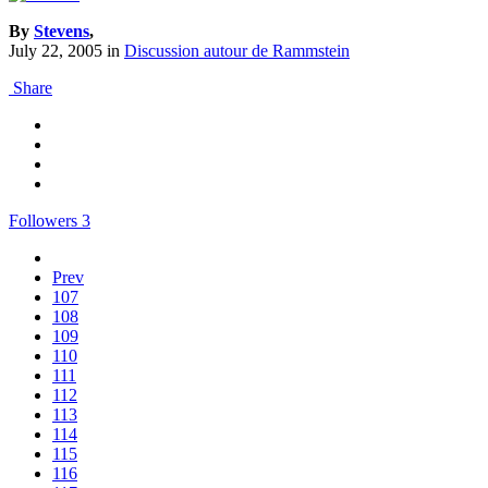
By
Stevens
,
July 22, 2005
in
Discussion autour de Rammstein
Share
Followers
3
Prev
107
108
109
110
111
112
113
114
115
116