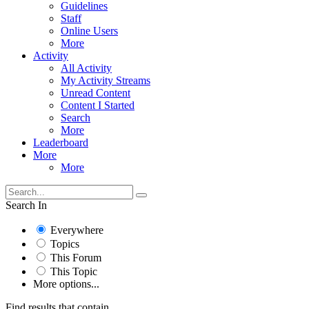
Guidelines
Staff
Online Users
More
Activity
All Activity
My Activity Streams
Unread Content
Content I Started
Search
More
Leaderboard
More
More
Search In
Everywhere
Topics
This Forum
This Topic
More options...
Find results that contain...