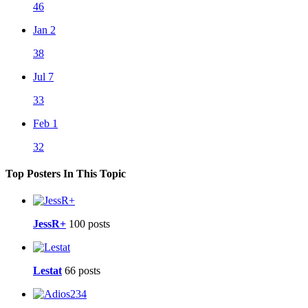
46
Jan 2
38
Jul 7
33
Feb 1
32
Top Posters In This Topic
JessR+
100 posts
Lestat
66 posts