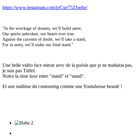
https://www.instagram.com/p/Cue75Zfoehe/
"In the wreckage of dreams, we’ll build anew,
Our spirits unbroken, our hearts ever true.
Against the currents of doubt, we’ll take a stand,
For in unity, we’ll make our final stand."
Une belle vidéo face miroir avec de la poésie que je ne traduirai pas,
je suis pas Tüftel.
Notez la rime luxe entre "stand" et "stand".
Et une maîtrise du contouring comme une Youtubeuse beauté !
2