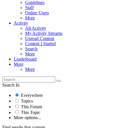
Guidelines
Staff
Online Users
More
Activity
All Activity
My Activity Streams
Unread Content
Content I Started
Search
More
Leaderboard
More
More
Search In
Everywhere
Topics
This Forum
This Topic
More options...
Find results that contain...