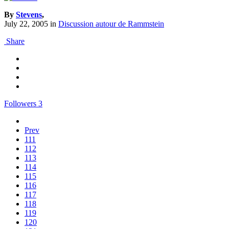
By
Stevens
,
July 22, 2005
in
Discussion autour de Rammstein
Share
Followers
3
Prev
111
112
113
114
115
116
117
118
119
120