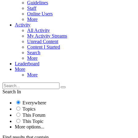
Guidelines
Staff
Online Users
More
Activity
All Activity
My Activity Streams
Unread Content
Content I Started
Search
More
Leaderboard
More
More
Search In
Everywhere
Topics
This Forum
This Topic
More options...
Find results that contain...