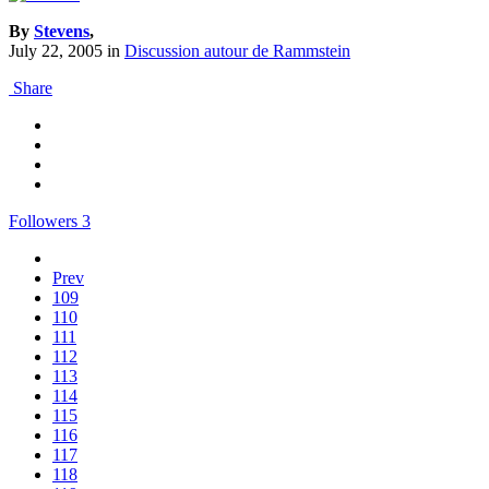
By
Stevens
,
July 22, 2005
in
Discussion autour de Rammstein
Share
Followers
3
Prev
109
110
111
112
113
114
115
116
117
118