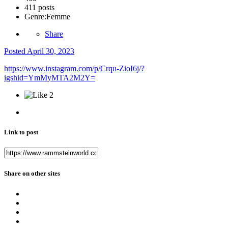
411 posts
Genre:
Femme
Share
Posted
April 30, 2023
https://www.instagram.com/p/Crqu-ZioI6j/?
igshid=YmMyMTA2M2Y=
2
Link to post
Share on other sites