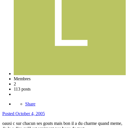
Membres
2
113 posts
Share
Posted
October 4, 2005
oausi c sur chacun ses gouts mais bon il a du charme quand meme,