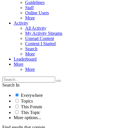
Guidelines
Staff
Online Users
More
Activity
All Activity
My Activity Streams
Unread Content
Content I Started
Search
More
Leaderboard
More
More
Search In
Everywhere
Topics
This Forum
This Topic
More options...
Find results that contain...