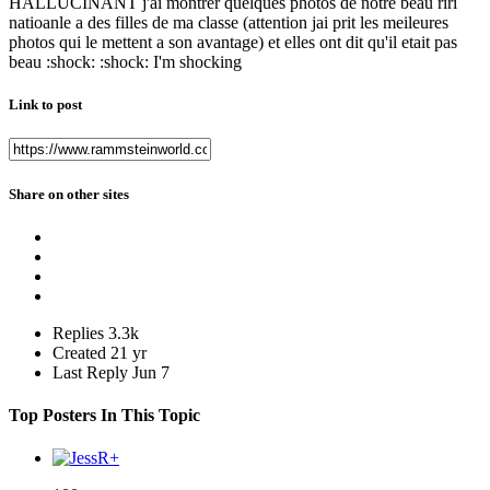
HALLUCINANT j'ai montrer quelques photos de notre beau riri
natioanle a des filles de ma classe (attention jai prit les meileures
photos qui le mettent a son avantage) et elles ont dit qu'il etait pas
beau :shock: :shock: I'm shocking
Link to post
Share on other sites
Replies
3.3k
Created
21 yr
Last Reply
Jun 7
Top Posters In This Topic