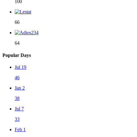
100
66
64
Popular Days
Jul 19
46
Jan 2
38
Jul 7
33
Feb 1