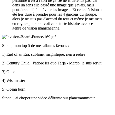
personne n'est à l'abri de ça. Je ne la défends pas, car
dans un sens elle cassé une image que j'avais, mais
peut-être qu'il faut éviter les images...Et cette décision a
été très dure à prendre pour les 4 garçons du groupe,
alors je ne suis pas d'accord du tout et même je me mets
en rogne quend on voit cette triste histoire avec ce
genre de vision manichéenne.
Sinon, mon top 5 de mes albums favoris :
1) End of an Era, sublime, magnifique, rien à redire
2) Century Child : J'adore les duo Tarja - Marco, je suis servit
3) Once
4) Wishmaster
5) Ocean born
Sinon, j'ai choper une video délirante sur planetrammstein,