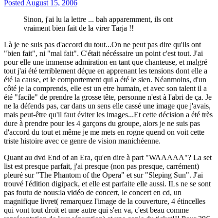
Posted
August 15, 2006
Sinon, j'ai lu la lettre ... bah apparemment, ils ont
vraiment bien fait de la virer Tarja !!
Là je ne suis pas d'accord du tout...On ne peut pas dire qu'ils ont
"bien fait", ni "mal fait". C'était nécéssaire un point c'est tout. J'ai
pour elle une immense admiration en tant que chanteuse, et malgré
tout j'ai été terriblement déçue en apprenant les tensions dont elle a
été la cause, et le comportement qui a été le sien. Néanmoins, d'un
côté je la comprends, elle est un etre humain, et avec son talent il a
été "facile" de prendre la grosse tête, personne n'est à l'abri de ça. Je
ne la défends pas, car dans un sens elle cassé une image que j'avais,
mais peut-être qu'il faut éviter les images...Et cette décision a été très
dure à prendre pour les 4 garçons du groupe, alors je ne suis pas
d'accord du tout et même je me mets en rogne quend on voit cette
triste histoire avec ce genre de vision manichéenne.
Quant au dvd End of an Era, qu'en dire à part "WAAAAA"? La set
list est presque parfait, j'ai presque (non pas presque, carrément)
pleuré sur "The Phantom of the Opera" et sur "Sleping Sun". J'ai
trouvé l'édition digipack, et elle est parfaite elle aussi. ILs ne se sont
pas foutu de nous:la vidéo de concert, le concert en cd, un
magnifique livret( remarquez l'image de la couverture, 4 étincelles
qui vont tout droit et une autre qui s'en va, c'est beau comme