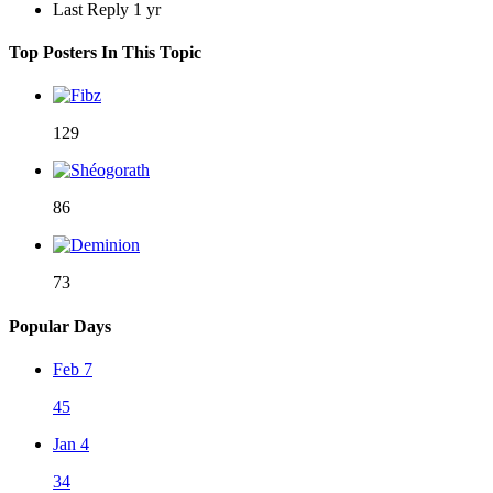
Last Reply
1 yr
Top Posters In This Topic
129
86
73
Popular Days
Feb 7
45
Jan 4
34