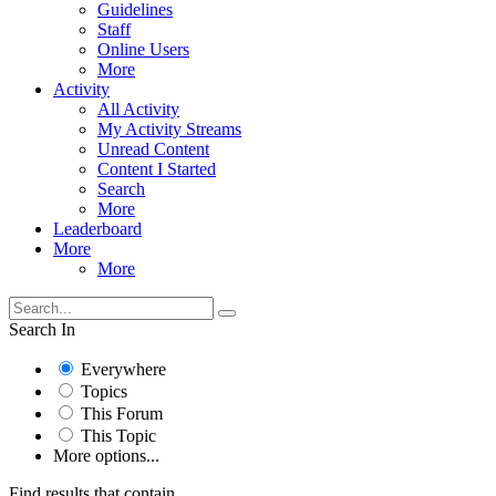
Guidelines
Staff
Online Users
More
Activity
All Activity
My Activity Streams
Unread Content
Content I Started
Search
More
Leaderboard
More
More
Search In
Everywhere
Topics
This Forum
This Topic
More options...
Find results that contain...