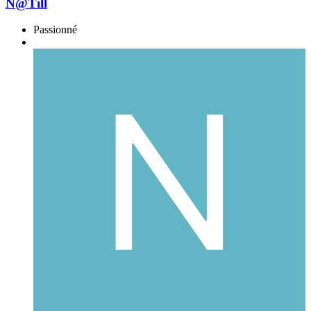
N@Till
Passionné