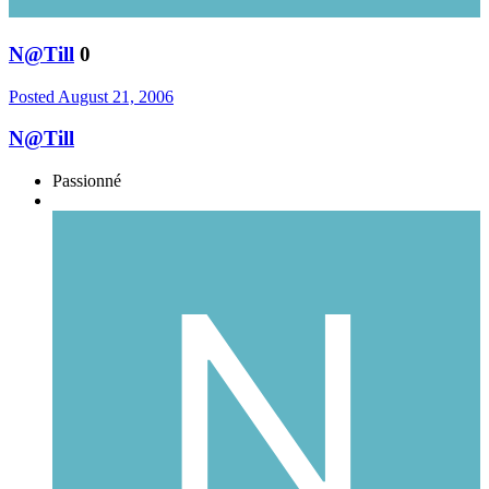
N@Till
0
Posted
August 21, 2006
N@Till
Passionné