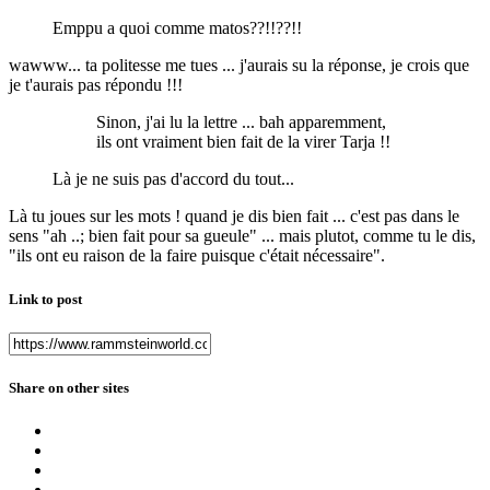
Emppu a quoi comme matos??!!??!!
wawww... ta politesse me tues ... j'aurais su la réponse, je crois que
je t'aurais pas répondu !!!
Sinon, j'ai lu la lettre ... bah apparemment,
ils ont vraiment bien fait de la virer Tarja !!
Là je ne suis pas d'accord du tout...
Là tu joues sur les mots ! quand je dis bien fait ... c'est pas dans le
sens "ah ..; bien fait pour sa gueule" ... mais plutot, comme tu le dis,
"ils ont eu raison de la faire puisque c'était nécessaire".
Link to post
Share on other sites