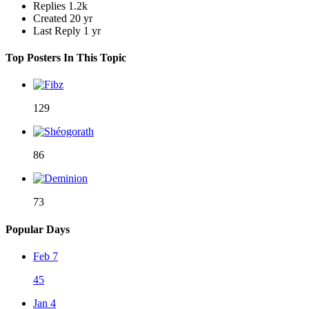
Replies
1.2k
Created
20 yr
Last Reply
1 yr
Top Posters In This Topic
129
86
73
Popular Days
Feb 7
45
Jan 4