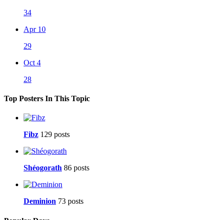
34
Apr 10
29
Oct 4
28
Top Posters In This Topic
Fibz
129 posts
Shéogorath
86 posts
Deminion
73 posts