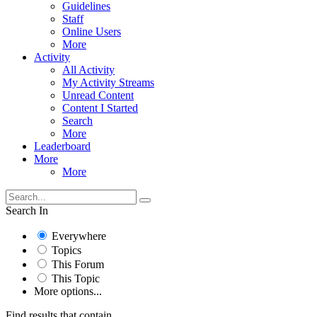
Guidelines
Staff
Online Users
More
Activity
All Activity
My Activity Streams
Unread Content
Content I Started
Search
More
Leaderboard
More
More
Search In
Everywhere
Topics
This Forum
This Topic
More options...
Find results that contain...