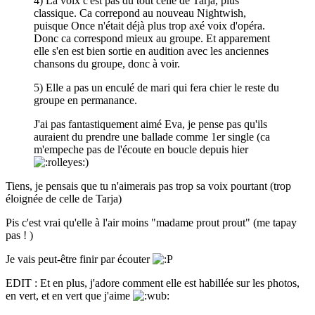
4) La voix c'est pas du tout celle de Tarja, plus
classique. Ca correpond au nouveau Nightwish,
puisque Once n'était déjà plus trop axé voix d'opéra.
Donc ca correspond mieux au groupe. Et apparement
elle s'en est bien sortie en audition avec les anciennes
chansons du groupe, donc à voir.
5) Elle a pas un enculé de mari qui fera chier le reste du
groupe en permanance.
J'ai pas fantastiquement aimé Eva, je pense pas qu'ils
auraient du prendre une ballade comme 1er single (ca
m'empeche pas de l'écoute en boucle depuis hier
)
Tiens, je pensais que tu n'aimerais pas trop sa voix pourtant (trop
éloignée de celle de Tarja)
Pis c'est vrai qu'elle à l'air moins "madame prout prout" (me tapay
pas ! )
Je vais peut-être finir par écouter
EDIT : Et en plus, j'adore comment elle est habillée sur les photos,
en vert, et en vert que j'aime