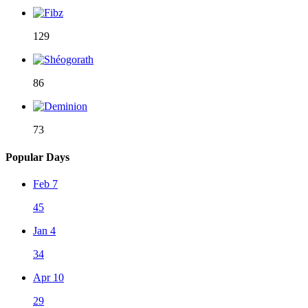
129
86
73
Popular Days
Feb 7
45
Jan 4
34
Apr 10
29