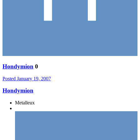
Hondymion
0
Posted
January 19, 2007
Hondymion
Metalleux