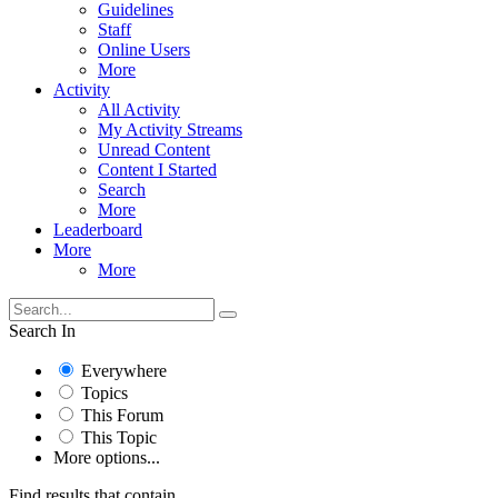
Guidelines
Staff
Online Users
More
Activity
All Activity
My Activity Streams
Unread Content
Content I Started
Search
More
Leaderboard
More
More
Search In
Everywhere
Topics
This Forum
This Topic
More options...
Find results that contain...