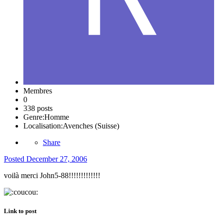
Membres
0
338 posts
Genre:
Homme
Localisation:
Avenches (Suisse)
Share
Posted
December 27, 2006
voilà merci John5-88!!!!!!!!!!!!!
Link to post