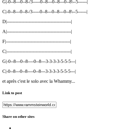
G|-0--8---0--8-/3-----0--8---0--8---0--8\--5------|
C|-0--8---0--8-/3-----0--8---0--8---0--8\--5------|
D|--------------------------------------------|
A|--------------------------------------------|
F|--------------------------------------------|
C|--------------------------------------------|
G|-0--8---0--8----0--8---3-3-3-3-5-5-5---|
C|-0--8---0--8----0--8---3-3-3-3-5-5-5---|
et après c'est le solo avec la Whammy...
Link to post
Share on other sites