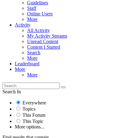
Guidelines
Staff
Online Users
More
Activity
All Activity
My Activity Streams
Unread Content
Content I Started
Search
More
Leaderboard
More
More
Search In
Everywhere
Topics
This Forum
This Topic
More options...
Find results that contain...