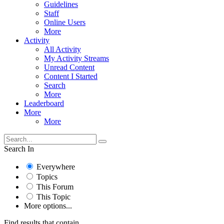
Guidelines
Staff
Online Users
More
Activity
All Activity
My Activity Streams
Unread Content
Content I Started
Search
More
Leaderboard
More
More
Search In
Everywhere
Topics
This Forum
This Topic
More options...
Find results that contain...