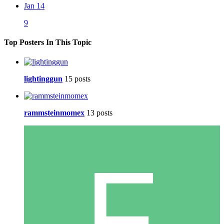
Jan 14
9
Top Posters In This Topic
lightinggun
15 posts
rammsteinmomex
13 posts