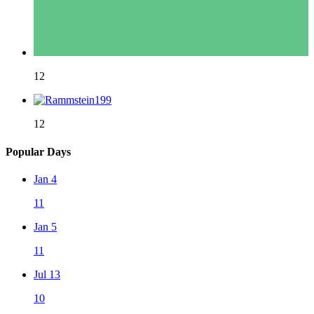
12
12
Popular Days
Jan 4
11
Jan 5
11
Jul 13
10