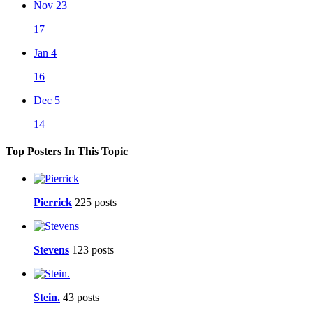
Nov 23
17
Jan 4
16
Dec 5
14
Top Posters In This Topic
Pierrick
225 posts
Stevens
123 posts
Stein.
43 posts