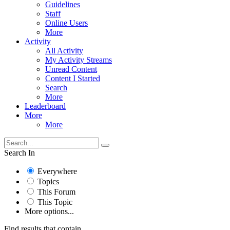
Guidelines
Staff
Online Users
More
Activity
All Activity
My Activity Streams
Unread Content
Content I Started
Search
More
Leaderboard
More
More
Search In
Everywhere
Topics
This Forum
This Topic
More options...
Find results that contain...