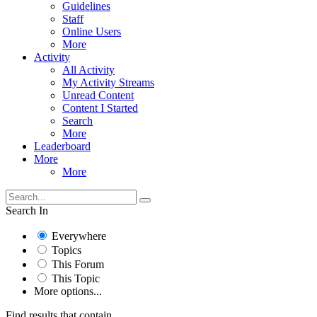
Guidelines
Staff
Online Users
More
Activity
All Activity
My Activity Streams
Unread Content
Content I Started
Search
More
Leaderboard
More
More
Search In
Everywhere
Topics
This Forum
This Topic
More options...
Find results that contain...