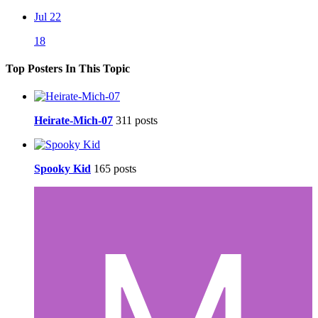
Jul 22
18
Top Posters In This Topic
Heirate-Mich-07
311 posts
Spooky Kid
165 posts