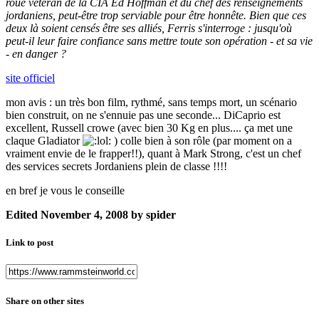
roué vétéran de la CIA Ed Hoffman et du chef des renseignements
jordaniens, peut-être trop serviable pour être honnête. Bien que ces
deux là soient censés être ses alliés, Ferris s'interroge : jusqu'où
peut-il leur faire confiance sans mettre toute son opération - et sa vie
- en danger ?
site officiel
mon avis : un très bon film, rythmé, sans temps mort, un scénario
bien construit, on ne s'ennuie pas une seconde... DiCaprio est
excellent, Russell crowe (avec bien 30 Kg en plus.... ça met une
claque Gladiator
) colle bien à son rôle (par moment on a
vraiment envie de le frapper!!), quant à Mark Strong, c'est un chef
des services secrets Jordaniens plein de classe !!!!
en bref je vous le conseille
Edited
November 4, 2008
by spider
Link to post
Share on other sites