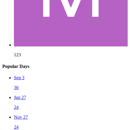
123
Popular Days
Sep 3
36
Jun 27
24
Nov 27
24