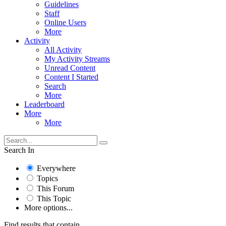
Guidelines
Staff
Online Users
More
Activity
All Activity
My Activity Streams
Unread Content
Content I Started
Search
More
Leaderboard
More
More
Search In
Everywhere
Topics
This Forum
This Topic
More options...
Find results that contain...