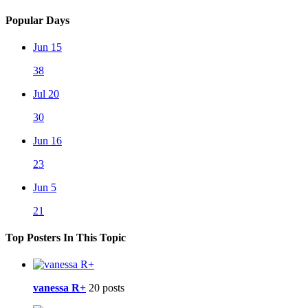
Popular Days
Jun 15
38
Jul 20
30
Jun 16
23
Jun 5
21
Top Posters In This Topic
vanessa R+
20 posts