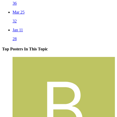
36
Mar 25
32
Jan 11
28
Top Posters In This Topic