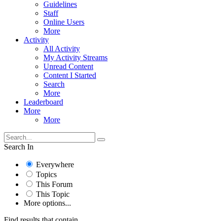
Guidelines
Staff
Online Users
More
Activity
All Activity
My Activity Streams
Unread Content
Content I Started
Search
More
Leaderboard
More
More
Search In
Everywhere
Topics
This Forum
This Topic
More options...
Find results that contain...