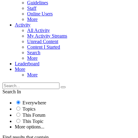
Guidelines
Staff
Online Users
More
Activity
All Activity
My Activity Streams
Unread Content
Content I Started
Search
More
Leaderboard
More
More
Search In
Everywhere
Topics
This Forum
This Topic
More options...
Find results that contain...