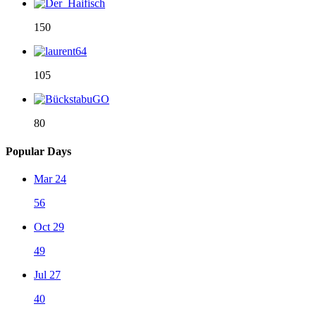
150
105
80
Popular Days
Mar 24
56
Oct 29
49
Jul 27
40