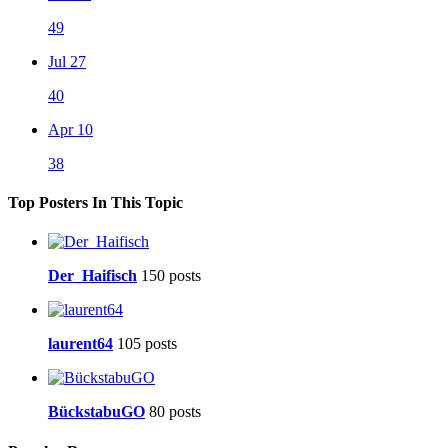
49
Jul 27
40
Apr 10
38
Top Posters In This Topic
Der_Haifisch
150 posts
laurent64
105 posts
BückstabuGO
80 posts