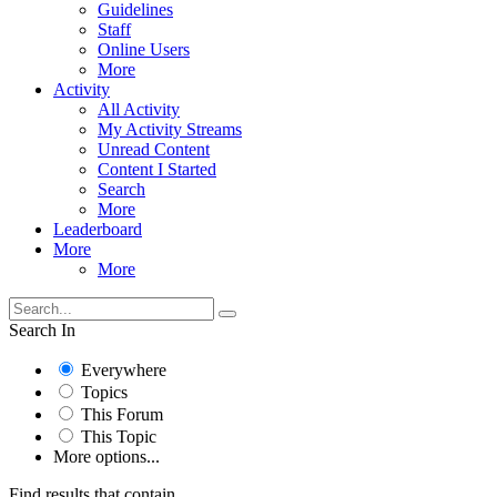
Guidelines
Staff
Online Users
More
Activity
All Activity
My Activity Streams
Unread Content
Content I Started
Search
More
Leaderboard
More
More
Search In
Everywhere
Topics
This Forum
This Topic
More options...
Find results that contain...