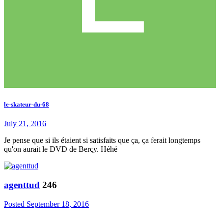
le-skateur-du-68
July 21, 2016
Je pense que si ils étaient si satisfaits que ça, ça ferait longtemps
qu'on aurait le DVD de Berçy. Héhé
agenttud
246
Posted
September 18, 2016