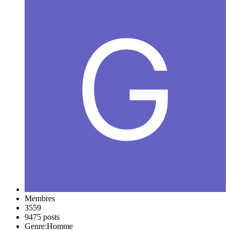
Membres
3559
9475 posts
Genre:
Homme