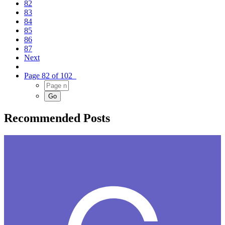
82
83
84
85
86
87
Next
Page 82 of 102
Recommended Posts