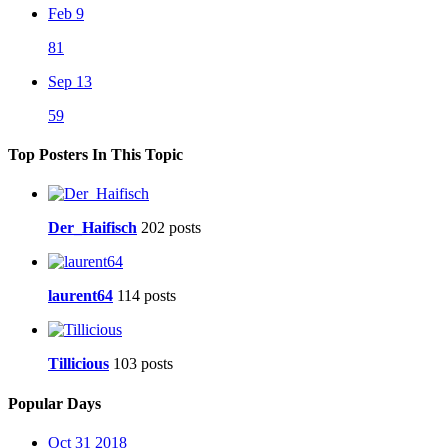
Feb 9
81
Sep 13
59
Top Posters In This Topic
Der_Haifisch
202 posts
laurent64
114 posts
Tillicious
103 posts
Popular Days
Oct 31 2018