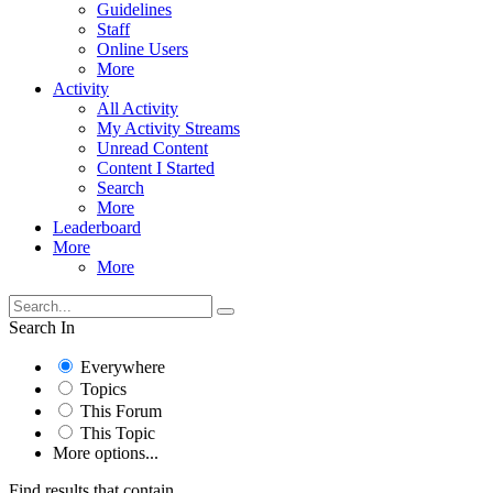
Guidelines
Staff
Online Users
More
Activity
All Activity
My Activity Streams
Unread Content
Content I Started
Search
More
Leaderboard
More
More
Search In
Everywhere
Topics
This Forum
This Topic
More options...
Find results that contain...