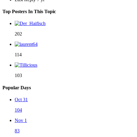
Top Posters In This Topic
202
114
103
Popular Days
Oct 31
104
Nov 1
83