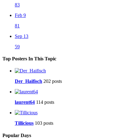
83
Feb 9
81
Sep 13
59
Top Posters In This Topic
Der_Haifisch
202 posts
laurent64
114 posts
Tillicious
103 posts
Popular Days