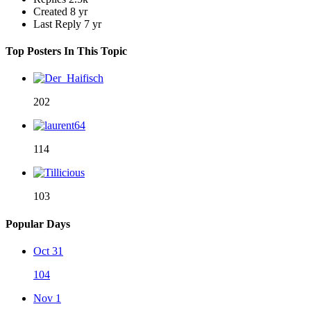
Created
8 yr
Last Reply
7 yr
Top Posters In This Topic
202
114
103
Popular Days
Oct 31
104
Nov 1