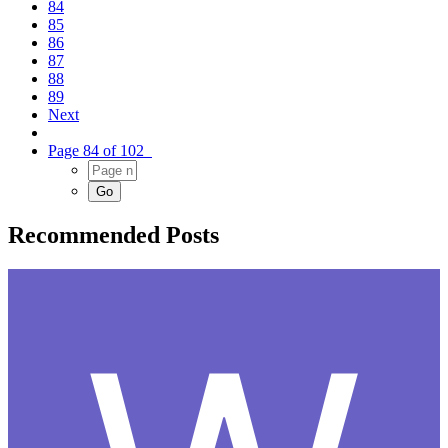
84
85
86
87
88
89
Next
Page 84 of 102
Recommended Posts