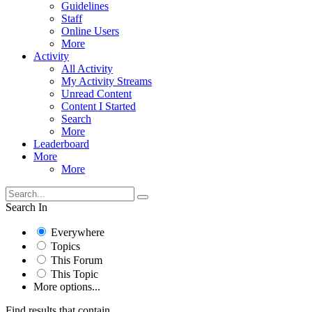
Guidelines
Staff
Online Users
More
Activity
All Activity
My Activity Streams
Unread Content
Content I Started
Search
More
Leaderboard
More
More
Search In
Everywhere
Topics
This Forum
This Topic
More options...
Find results that contain...