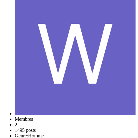
Membres
2
1495 posts
Genre:
Homme