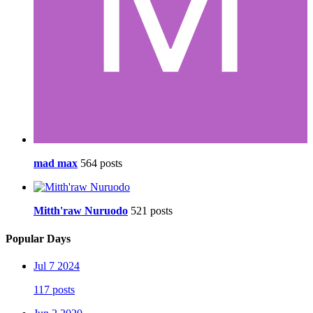
mad max
564 posts
Mitth'raw Nuruodo
521 posts
Popular Days
Jul 7 2024
117 posts