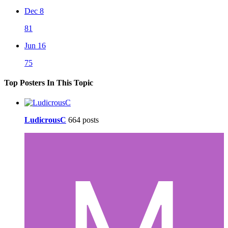
Dec 8
81
Jun 16
75
Top Posters In This Topic
LudicrousC
664 posts