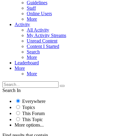
Guidelines
Staff
Online Users
More
Activity
All Activity
My Activity Streams
Unread Content
Content I Started
Search
More
Leaderboard
More
More
Search In
Everywhere
Topics
This Forum
This Topic
More options...
Find results that contain...