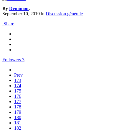
By
Deminion
,
September 10, 2019
in
Discussion générale
Share
Followers
3
Prev
173
174
175
176
177
178
179
180
181
182