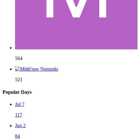
564
521
Popular Days
Jul 7
117
Jun 2
84