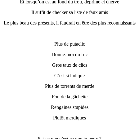
Et
lorsqu’on est
au fond du trou, déprimé et énervé
Il suffit de checker sa liste de faux amis
Le
plus
beau
d
es présents
,
il faudrait
en être
des plus
reconnaissant
s
P
lus de putaclic
Donne
-moi du fric
Gros taux de clics
C’est si ludique
Plus de torrents de merde
Fou de la gâchette
R
engaines stupides
Plutôt merdiques
Est-ce que c’est ça que tu veux ?