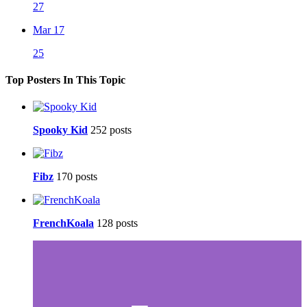
27
Mar 17
25
Top Posters In This Topic
Spooky Kid
252 posts
Fibz
170 posts
FrenchKoala
128 posts