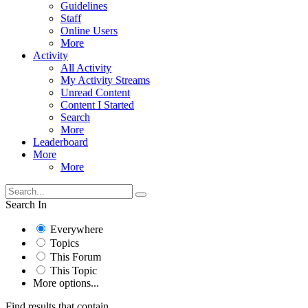
Guidelines
Staff
Online Users
More
Activity
All Activity
My Activity Streams
Unread Content
Content I Started
Search
More
Leaderboard
More
More
Search In
Everywhere
Topics
This Forum
This Topic
More options...
Find results that contain...