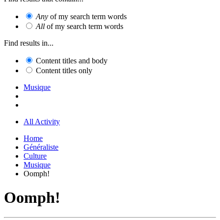
Any
of my search term words
All
of my search term words
Find results in...
Content titles and body
Content titles only
Musique
All Activity
Home
Généraliste
Culture
Musique
Oomph!
Oomph!