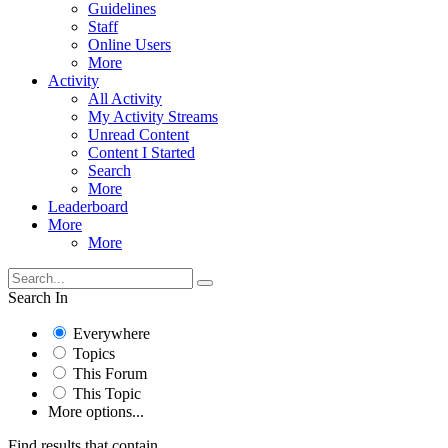
Guidelines
Staff
Online Users
More
Activity
All Activity
My Activity Streams
Unread Content
Content I Started
Search
More
Leaderboard
More
More
Search In
Everywhere
Topics
This Forum
This Topic
More options...
Find results that contain...