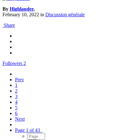
By
Highlander
,
February 10, 2022
in
Discussion générale
Share
Followers
2
Prev
1
2
3
4
5
6
Next
Page 1 of 43