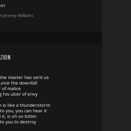
in
on Jeremy Williams
TION
the master has sent us
nce the downfall
 of malice
g his ulcer of envy
h is like a thunderstorm
to you, you can hear it
 it, is oh so bitter
 to you to destroy