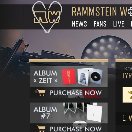
NEWS
FANS
LIVE
Hom
LYR
Al
in
1. 