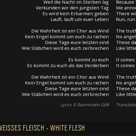
Weil die Nacht im Sterben lag
Because 
Verkünden wir den jüngsten Tag
We anno
Es wird kein Erbarmen geben
There wi
Lauft, lauft um euer Leben
Run, run 
Die Wahrheit ist ein Chor aus Wind
The truth
Kein Engel kommt um euch zu rächen
No angel
Diese Tage eure letzten sind
These da
Wie Stäbchen wird es euch zerbrechen
Like littl
Es kommt zu euch
It comes
Es kommt zu euch als das Verderben
It comes
Die Wahrheit ist ein Chor aus Wind
The truth
Kein Engel kommt um euch zu rächen
No angel
Diese Tage eure letzten sind
These da
Wie Stäbchen wird es euch zerbrechen
Like littl
Lyrics © Rammstein GbR
Translati
WEISSES FLEISCH - WHITE FLESH