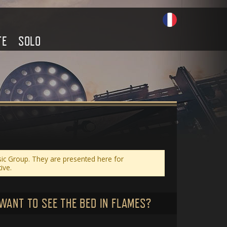
TE
SOLO
sic Group. They are presented here for
ive.
 WANT TO SEE THE BED IN FLAMES?