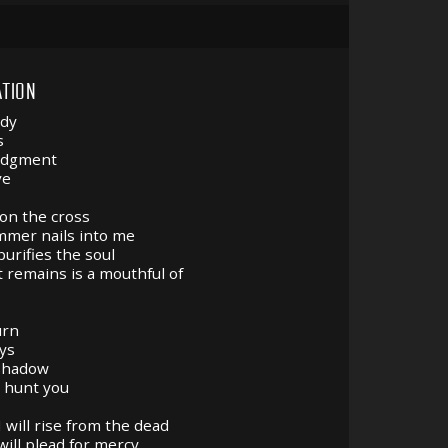
TION
dy
s
udgment
ve
 on the cross
mer nails into me
purifies the soul
 remains is a mouthful of
urn
ays
shadow
l hunt you
I will rise from the dead
will plead for mercy