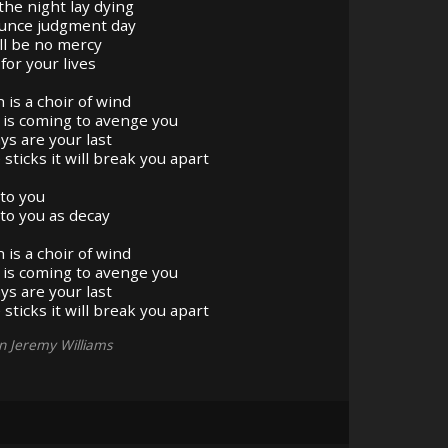
the night lay dying
unce judgment day
ll be no mercy
for your lives
 is a choir of wind
 is coming to avenge you
ys are your last
e sticks it will break you apart
 to you
 to you as decay
 is a choir of wind
 is coming to avenge you
ys are your last
e sticks it will break you apart
on Jeremy Williams