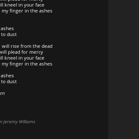
ll kneel in your face
k my finger in the ashes
 ashes
 to dust
I will rise from the dead
will plead for mercy
ll kneel in your face
k my finger in the ashes
s
 ashes
 to dust
urn
on Jeremy Williams