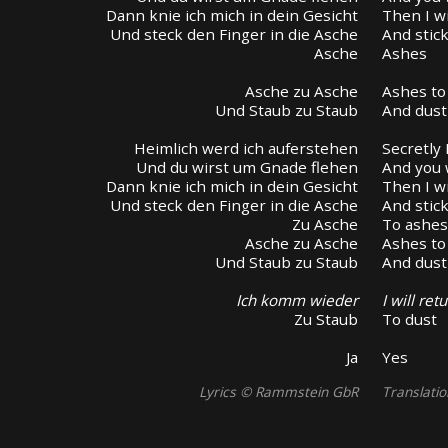
Dann knie ich mich in dein Gesicht
Then I wi
Und steck den Finger in die Asche
And stic
Asche
Ashes
Asche zu Asche
Ashes to
Und Staub zu Staub
And dust
Heimlich werd ich auferstehen
Secretly 
Und du wirst um Gnade flehen
And you 
Dann knie ich mich in dein Gesicht
Then I wi
Und steck den Finger in die Asche
And stic
Zu Asche
To ashe
Asche zu Asche
Ashes to
Und Staub zu Staub
And dust
Ich komm wieder
I will ret
Zu Staub
To dust
Ja
Yes
Lyrics © Rammstein GbR
Translati