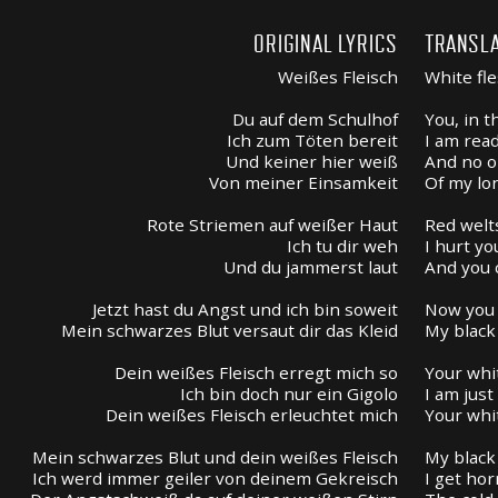
ORIGINAL LYRICS
TRANSLA
Weißes Fleisch
White fl
Du auf dem Schulhof
You, in 
Ich zum Töten bereit
I am read
Und keiner hier weiß
And no 
Von meiner Einsamkeit
Of my lo
Rote Striemen auf weißer Haut
Red welt
Ich tu dir weh
I hurt yo
Und du jammerst laut
And you 
Jetzt hast du Angst und ich bin soweit
Now you 
Mein schwarzes Blut versaut dir das Kleid
My black
Dein weißes Fleisch erregt mich so
Your whi
Ich bin doch nur ein Gigolo
I am just
Dein weißes Fleisch erleuchtet mich
Your whi
Mein schwarzes Blut und dein weißes Fleisch
My black
Ich werd immer geiler von deinem Gekreisch
I get ho