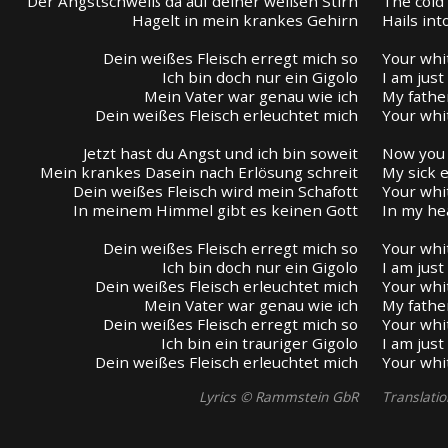
Der Angstschweiß da auf deiner weißen Stirn
The cold
Hagelt in mein krankes Gehirn
Hails int
Dein weißes Fleisch erregt mich so
Your whi
Ich bin doch nur ein Gigolo
I am just
Mein Vater war genau wie ich
My fathe
Dein weißes Fleisch erleuchtet mich
Your whi
Jetzt hast du Angst und ich bin soweit
Now you 
Mein krankes Dasein nach Erlösung schreit
My sick 
Dein weißes Fleisch wird mein Schafott
Your whi
In meinem Himmel gibt es keinen Gott
In my he
Dein weißes Fleisch erregt mich so
Your whi
Ich bin doch nur ein Gigolo
I am just
Dein weißes Fleisch erleuchtet mich
Your whi
Mein Vater war genau wie ich
My fathe
Dein weißes Fleisch erregt mich so
Your whi
Ich bin ein trauriger Gigolo
I am just
Dein weißes Fleisch erleuchtet mich
Your whi
Lyrics © Rammstein GbR
Translati