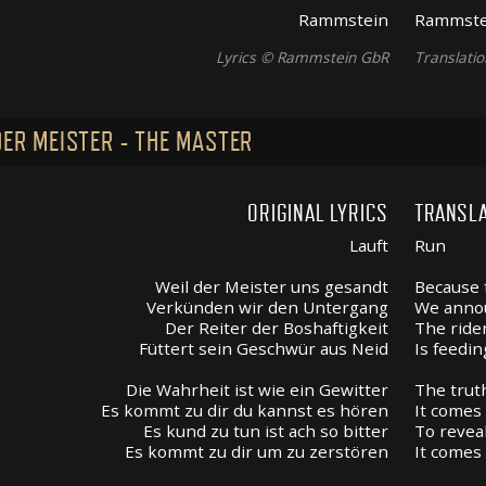
Rammstein
Rammste
Lyrics © Rammstein GbR
Translati
DER MEISTER - THE MASTER
ORIGINAL LYRICS
TRANSLA
Lauft
Run
Weil der Meister uns gesandt
Because 
Verkünden wir den Untergang
We annou
Der Reiter der Boshaftigkeit
The rider
Füttert sein Geschwür aus Neid
Is feedin
Die Wahrheit ist wie ein Gewitter
The trut
Es kommt zu dir du kannst es hören
It comes 
Es kund zu tun ist ach so bitter
To reveal
Es kommt zu dir um zu zerstören
It comes