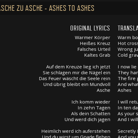
ASCHE ZU ASCHE - ASHES TO ASHES
ORIGINAL LYRICS
TRANSLA
Warmer Körper
Warm bo
Heißes Kreuz
Hot cros
Falsches Urteil
Wrong j
Kaltes Grab
Cold gra
Auf dem Kreuze lieg ich jetzt
I now lie
Sie schlagen mir die Nägel ein
They ham
Das Feuer wäscht die Seele rein
The fire 
Und übrig bleibt ein Mundvoll
And what
Asche
Ashes
Ich komm wieder
I will ret
In zehn Tagen
In ten d
Als dein Schatten
As your 
Und werd dich jagen
And I wil
Heimlich werd ich auferstehen
Secretly 
Und du wirst um Gnade flehen
And you 