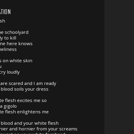
TION
esh
the schoolyard
y to kill
one here knows
neliness
s on white skin
u
cry loudly
are scared and I am ready
 blood soils your dress
te flesh excites me so
 a gigolo
te flesh enlightens me
 blood and your white flesh
rnier and hornier from your screams