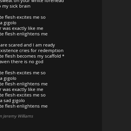
 sweat on your white forehead
o my sick brain
te flesh excites me so
 a gigolo
r was exactly like me
te flesh enlightens me
are scared and I am ready
existence cries for redemption
te flesh becomes my scaffold *
aven there is no god
te flesh excites me so
 a gigolo
te flesh enlightens me
r was exactly like me
te flesh excites me so
 a sad gigolo
te flesh enlightens me
on Jeremy Williams