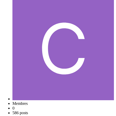
Membres
0
586 posts