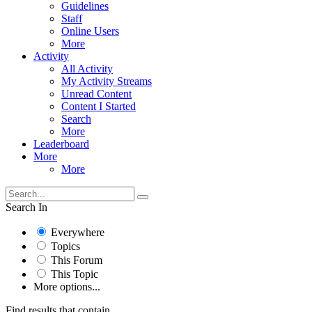
Guidelines
Staff
Online Users
More
Activity
All Activity
My Activity Streams
Unread Content
Content I Started
Search
More
Leaderboard
More
More
Search In
Everywhere
Topics
This Forum
This Topic
More options...
Find results that contain...