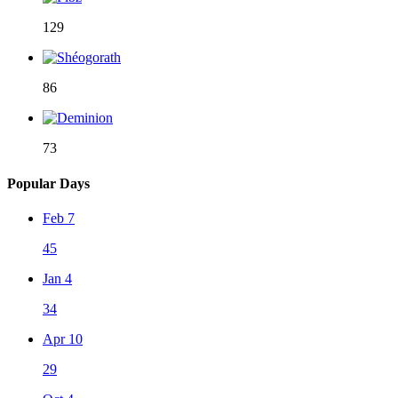
129
86
73
Popular Days
Feb 7
45
Jan 4
34
Apr 10
29