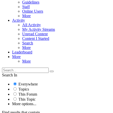
Guidelines
Staff
Online Users
More
Activity
All Activity
My Activity Streams
Unread Content
Content I Started
Search
More
Leaderboard
More
More
Search In
Everywhere
Topics
This Forum
This Topic
More options...
Find results that contain...