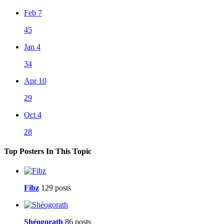
Feb 7
45
Jan 4
34
Apr 10
29
Oct 4
28
Top Posters In This Topic
Fibz
129 posts
Shéogorath
86 posts