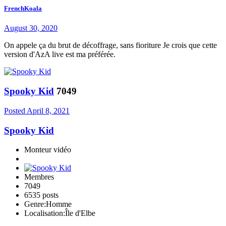
FrenchKoala
August 30, 2020
On appele ça du brut de décoffrage, sans fioriture Je crois que cette
version d'AzA live est ma préférée.
Spooky Kid
7049
Posted
April 8, 2021
Spooky Kid
Monteur vidéo
Membres
7049
6535 posts
Genre:
Homme
Localisation:
Île d'Elbe