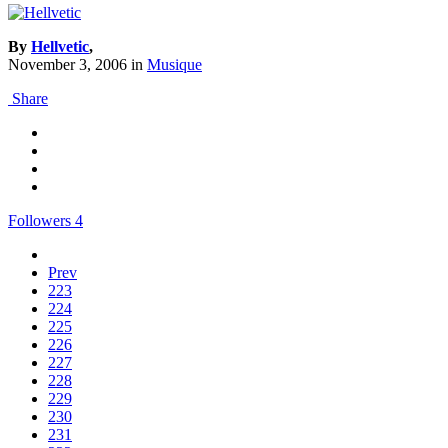
By
Hellvetic
,
November 3, 2006
in
Musique
Share
Followers
4
Prev
223
224
225
226
227
228
229
230
231