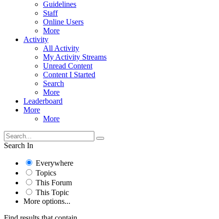
Guidelines
Staff
Online Users
More
Activity
All Activity
My Activity Streams
Unread Content
Content I Started
Search
More
Leaderboard
More
More
Search In
Everywhere
Topics
This Forum
This Topic
More options...
Find results that contain...