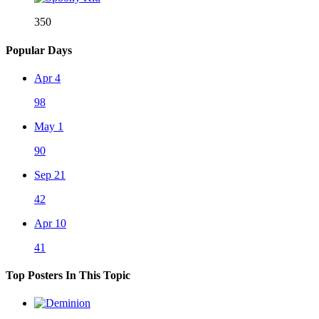
350
Popular Days
Apr 4
98
May 1
90
Sep 21
42
Apr 10
41
Top Posters In This Topic