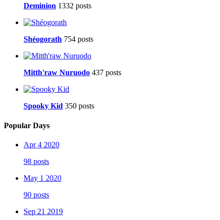
Deminion
1332 posts
Shéogorath
754 posts
Mitth'raw Nuruodo
437 posts
Spooky Kid
350 posts
Popular Days
Apr 4 2020
98 posts
May 1 2020
90 posts
Sep 21 2019