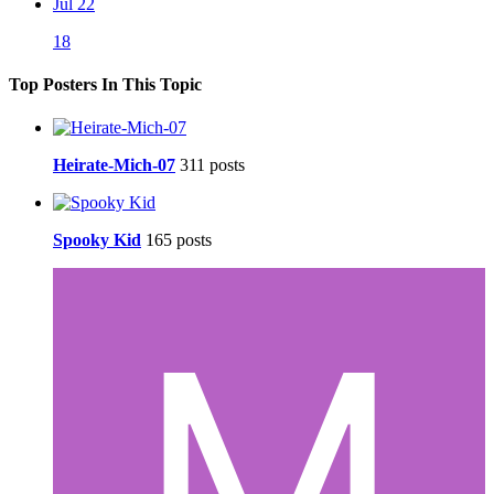
Jul 22
18
Top Posters In This Topic
Heirate-Mich-07
311 posts
Spooky Kid
165 posts