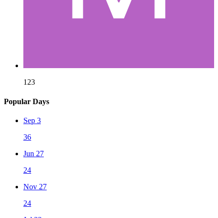
123
Popular Days
Sep 3
36
Jun 27
24
Nov 27
24