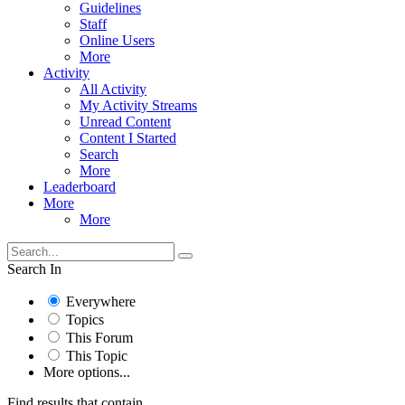
Guidelines
Staff
Online Users
More
Activity
All Activity
My Activity Streams
Unread Content
Content I Started
Search
More
Leaderboard
More
More
Search In
Everywhere
Topics
This Forum
This Topic
More options...
Find results that contain...