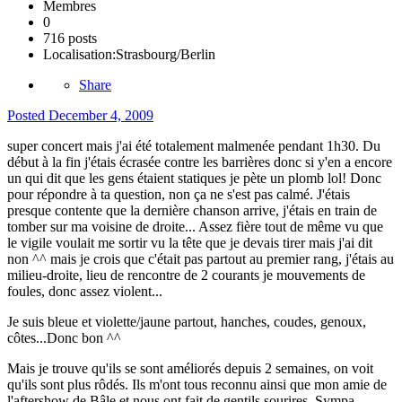
Membres
0
716 posts
Localisation:
Strasbourg/Berlin
Share
Posted
December 4, 2009
super concert mais j'ai été totalement malmenée pendant 1h30. Du
début à la fin j'étais écrasée contre les barrières donc si y'en a encore
un qui dit que les gens étaient statiques je pète un plomb lol! Donc
pour répondre à ta question, non ça ne s'est pas calmé. J'étais
presque contente que la dernière chanson arrive, j'étais en train de
tomber sur ma voisine de droite... Assez fière tout de même vu que
le vigile voulait me sortir vu la tête que je devais tirer mais j'ai dit
non ^^ mais je crois que c'était pas partout au premier rang, j'étais au
milieu-droite, lieu de rencontre de 2 courants je mouvements de
foules, donc assez violent...
Je suis bleue et violette/jaune partout, hanches, coudes, genoux,
côtes...Donc bon ^^
Mais je trouve qu'ils se sont améliorés depuis 2 semaines, on voit
qu'ils sont plus rôdés. Ils m'ont tous reconnu ainsi que mon amie de
l'aftershow de Bâle et nous ont fait de gentils sourires. Sympa