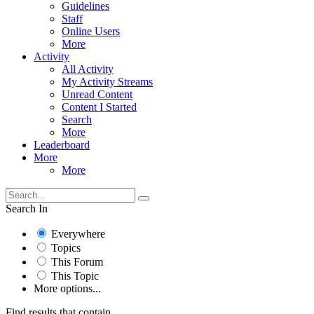
Guidelines
Staff
Online Users
More
Activity
All Activity
My Activity Streams
Unread Content
Content I Started
Search
More
Leaderboard
More
More
Search In
Everywhere
Topics
This Forum
This Topic
More options...
Find results that contain...