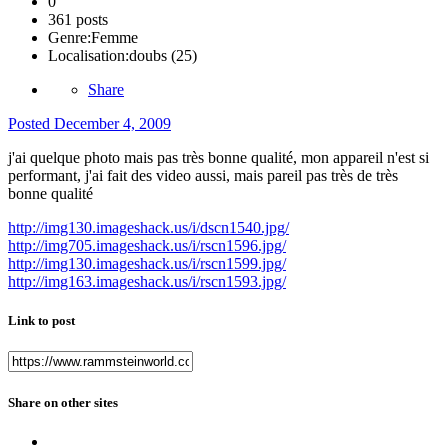
0
361 posts
Genre:
Femme
Localisation:
doubs (25)
Share
Posted
December 4, 2009
j'ai quelque photo mais pas très bonne qualité, mon appareil n'est si
performant, j'ai fait des video aussi, mais pareil pas très de très
bonne qualité
http://img130.imageshack.us/i/dscn1540.jpg/
http://img705.imageshack.us/i/rscn1596.jpg/
http://img130.imageshack.us/i/rscn1599.jpg/
http://img163.imageshack.us/i/rscn1593.jpg/
Link to post
Share on other sites