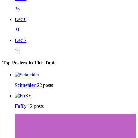
36
Dec 6
31
Dec 7
19
Top Posters In This Topic
Schneider
22 posts
FoXy
12 posts