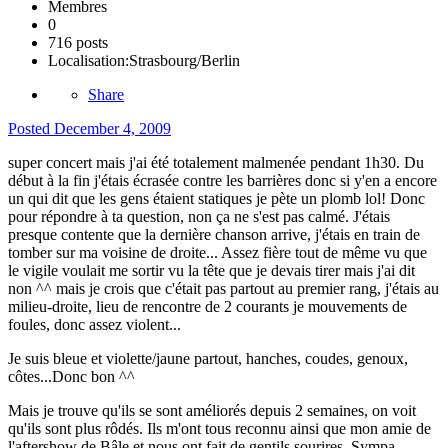
Membres
0
716 posts
Localisation:
Strasbourg/Berlin
Share
Posted
December 4, 2009
super concert mais j'ai été totalement malmenée pendant 1h30. Du
début à la fin j'étais écrasée contre les barrières donc si y'en a encore
un qui dit que les gens étaient statiques je pète un plomb lol! Donc
pour répondre à ta question, non ça ne s'est pas calmé. J'étais
presque contente que la dernière chanson arrive, j'étais en train de
tomber sur ma voisine de droite... Assez fière tout de même vu que
le vigile voulait me sortir vu la tête que je devais tirer mais j'ai dit
non ^^ mais je crois que c'était pas partout au premier rang, j'étais au
milieu-droite, lieu de rencontre de 2 courants je mouvements de
foules, donc assez violent...
Je suis bleue et violette/jaune partout, hanches, coudes, genoux,
côtes...Donc bon ^^
Mais je trouve qu'ils se sont améliorés depuis 2 semaines, on voit
qu'ils sont plus rôdés. Ils m'ont tous reconnu ainsi que mon amie de
l'aftershow de Bâle et nous ont fait de gentils sourires. Sympa