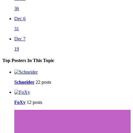
36
Dec 6
31
Dec 7
19
Top Posters In This Topic
Schneider
22 posts
FoXy
12 posts