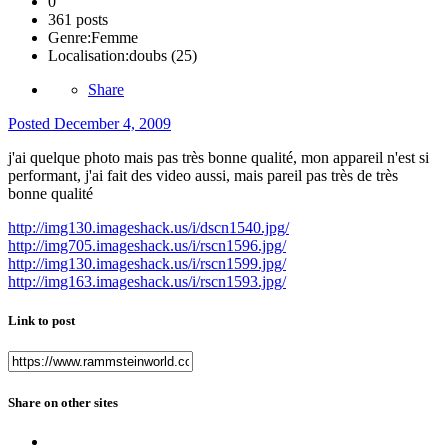
0
361 posts
Genre:
Femme
Localisation:
doubs (25)
Share
Posted
December 4, 2009
j'ai quelque photo mais pas très bonne qualité, mon appareil n'est si
performant, j'ai fait des video aussi, mais pareil pas très de très
bonne qualité
http://img130.imageshack.us/i/dscn1540.jpg/
http://img705.imageshack.us/i/rscn1596.jpg/
http://img130.imageshack.us/i/rscn1599.jpg/
http://img163.imageshack.us/i/rscn1593.jpg/
Link to post
Share on other sites