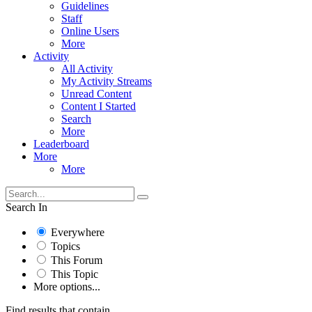
Guidelines
Staff
Online Users
More
Activity
All Activity
My Activity Streams
Unread Content
Content I Started
Search
More
Leaderboard
More
More
Search In
Everywhere
Topics
This Forum
This Topic
More options...
Find results that contain...