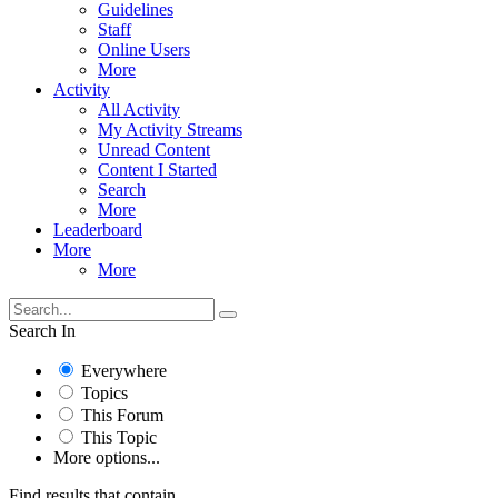
Guidelines
Staff
Online Users
More
Activity
All Activity
My Activity Streams
Unread Content
Content I Started
Search
More
Leaderboard
More
More
Search In
Everywhere
Topics
This Forum
This Topic
More options...
Find results that contain...