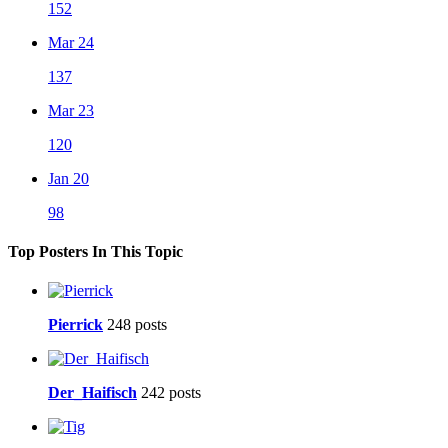
152
Mar 24
137
Mar 23
120
Jan 20
98
Top Posters In This Topic
Pierrick
248 posts
Der_Haifisch
242 posts