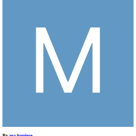
By
ma lumiere
,