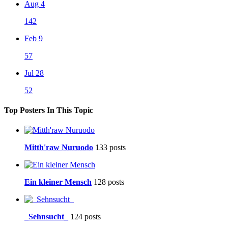
Aug 4
142
Feb 9
57
Jul 28
52
Top Posters In This Topic
Mitth'raw Nuruodo
133 posts
Ein kleiner Mensch
128 posts
_Sehnsucht_
124 posts