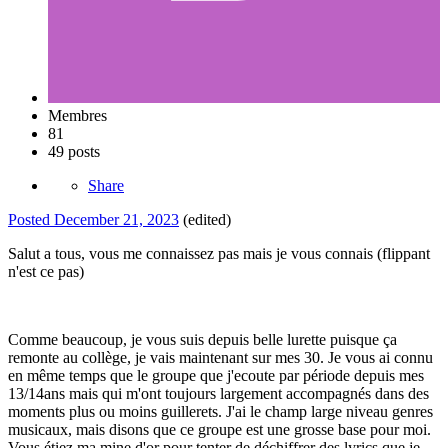
Membres
81
49 posts
Share
Posted
December 21, 2023
(edited)
Salut a tous, vous me connaissez pas mais je vous connais (flippant
n'est ce pas)
Comme beaucoup, je vous suis depuis belle lurette puisque ça
remonte au collège, je vais maintenant sur mes 30. Je vous ai connu
en même temps que le groupe que j'ecoute par période depuis mes
13/14ans mais qui m'ont toujours largement accompagnés dans des
moments plus ou moins guillerets. J'ai le champ large niveau genres
musicaux, mais disons que ce groupe est une grosse base pour moi.
Vous étiez ma mine d'or pour tenter de déchiffrer des lyrics que je