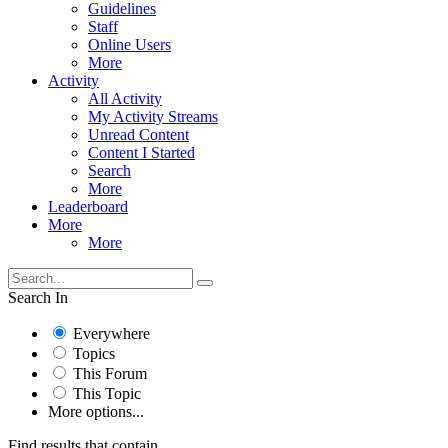
Guidelines
Staff
Online Users
More
Activity
All Activity
My Activity Streams
Unread Content
Content I Started
Search
More
Leaderboard
More
More
Search In
Everywhere
Topics
This Forum
This Topic
More options...
Find results that contain...