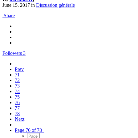
June 15, 2017
in
Discussion générale
Share
Followers
3
Prev
71
72
73
74
75
76
77
78
Next
Page 76 of 78