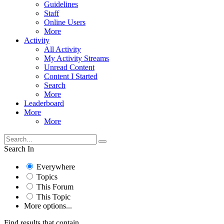
Guidelines
Staff
Online Users
More
Activity
All Activity
My Activity Streams
Unread Content
Content I Started
Search
More
Leaderboard
More
More
Search In
Everywhere
Topics
This Forum
This Topic
More options...
Find results that contain...