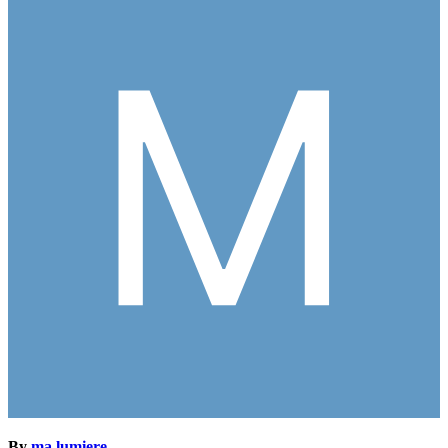
By
ma lumiere
,