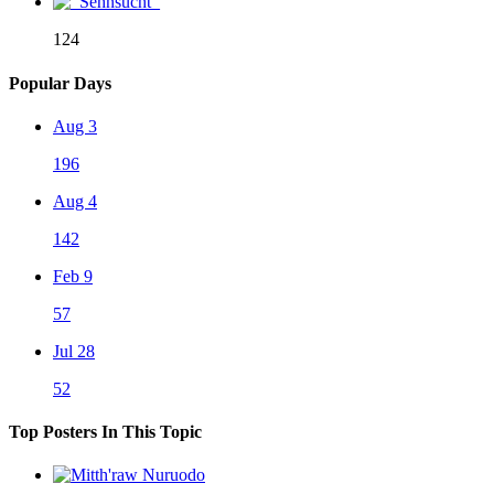
124
Popular Days
Aug 3
196
Aug 4
142
Feb 9
57
Jul 28
52
Top Posters In This Topic