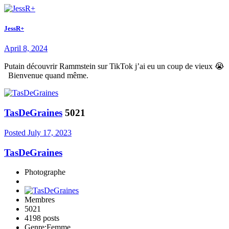
JessR+
April 8, 2024
Putain découvrir Rammstein sur TikTok j’ai eu un coup de vieux 😭
Bienvenue quand même.
TasDeGraines
5021
Posted
July 17, 2023
TasDeGraines
Photographe
Membres
5021
4198 posts
Genre:
Femme