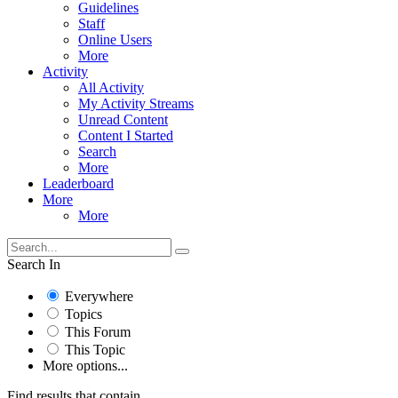
Guidelines
Staff
Online Users
More
Activity
All Activity
My Activity Streams
Unread Content
Content I Started
Search
More
Leaderboard
More
More
Search In
Everywhere
Topics
This Forum
This Topic
More options...
Find results that contain...