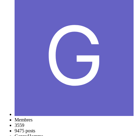
Membres
3559
9475 posts