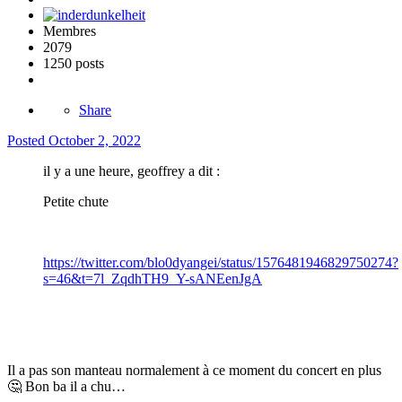
Membres
2079
1250 posts
Share
Posted
October 2, 2022
il y a une heure, geoffrey a dit :
Petite chute
https://twitter.com/blo0dyangei/status/1576481946829750274?
s=46&t=7l_ZqdhTH9_Y-sANEenJgA
Il a pas son manteau normalement à ce moment du concert en plus
🤔
Bon ba il a chu…