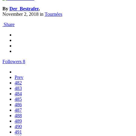
By
Der_Bestrafer
,
November 2, 2018
in
Tournées
Share
Followers
8
Prev
482
483
484
485
486
487
488
489
490
491