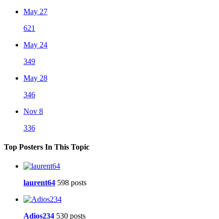
May 27
621
May 24
349
May 28
346
Nov 8
336
Top Posters In This Topic
laurent64
598 posts
Adios234
530 posts