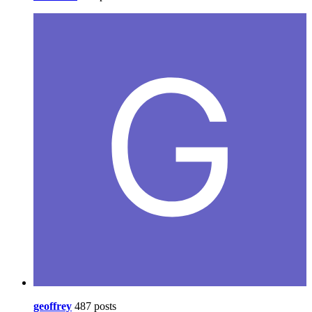
geoffrey
487 posts