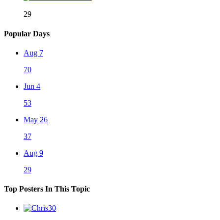
29
Popular Days
Aug 7
70
Jun 4
53
May 26
37
Aug 9
29
Top Posters In This Topic