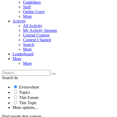
Guidelines
Staff
Online Users
More
Activity
All Activity
My Activity Streams
Unread Content
Content I Started
Search
More
Leaderboard
More
More
Search In
Everywhere
Topics
This Forum
This Topic
More options...
Find results that contain...