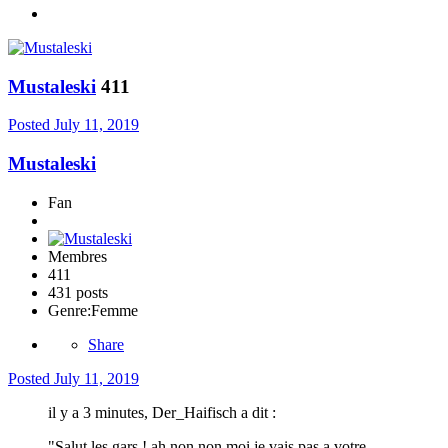
Mustaleski
411
Posted
July 11, 2019
Mustaleski
Fan
Membres
411
431 posts
Genre:
Femme
Share
Posted
July 11, 2019
il y a 3 minutes, Der_Haifisch a dit :
"Salut les gars ! ah non non moi je vais pas a votre