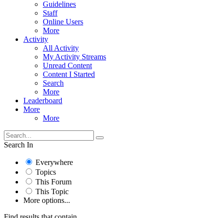
Guidelines
Staff
Online Users
More
Activity
All Activity
My Activity Streams
Unread Content
Content I Started
Search
More
Leaderboard
More
More
Search In
Everywhere
Topics
This Forum
This Topic
More options...
Find results that contain...