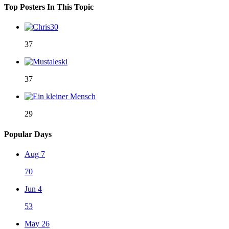
Top Posters In This Topic
37
37
29
Popular Days
Aug 7
70
Jun 4
53
May 26